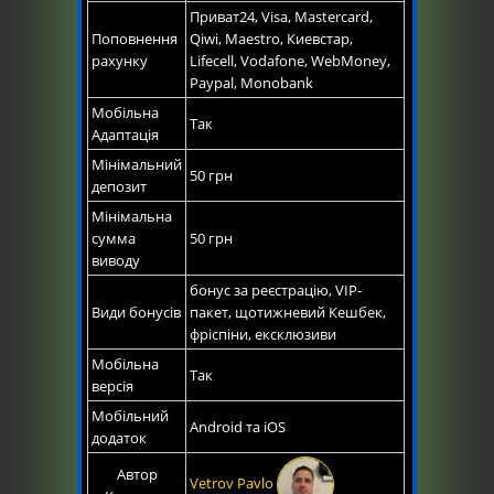
Приват24, Visa, Mastercard,
Поповнення
Qiwi, Maestro, Киевстар,
рахунку
Lifecell, Vodafone, WebMoney,
Paypal, Monobank
Мобільна
Так
Адаптація
Мінімальний
50 грн
депозит
Мінімальна
сумма
50 грн
виводу
бонус за реєстрацію, VIP-
Види бонусів
пакет, щотижневий Кешбек,
фріспіни, ексклюзиви
Мобільна
Так
версія
Мобільний
Android та iOS
додаток
Автор
Vetrov Pavlo