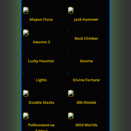
Марко Поло
Jack Hammer
Rock Climber
Авалон 2
Lucky Haunter
Gnome
Lights
Divine Fortune
Double Stacks
300 Shields
Риболовля на
Wild Worlds
Алясці