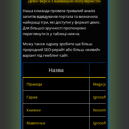
Демо-версії з найвищою популярністю
Наша команда провела тривалий аналіз
запитів відвідувачів портала та визначила
найкращі ігри, які доступні у форматі демо.
Для більшої зручності пропонуємо
переглянути їх у таблиці нижче.
Можу також одразу зробити ще більш
природний SEO-рерайт або більш «живий»
варіант під гемблінг-сайт.
Назва
Провай
Піраміда
Mega Jack
Гараж
Igrosoft
Книжки
Novomatic
Мавпочки
Igrosoft