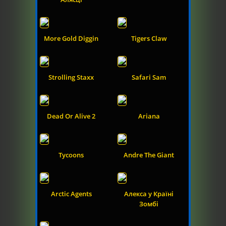
More Gold Diggin
Tigers Claw
Strolling Staxx
Safari Sam
Dead Or Alive 2
Ariana
Tycoons
Andre The Giant
Arctic Agents
Алекса у Країні
Зомбі