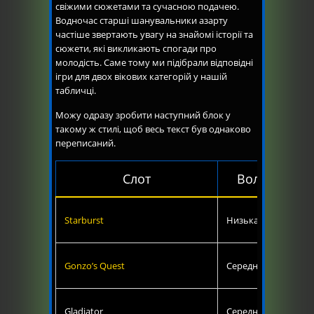
свіжими сюжетами та сучасною подачею.
Водночас старші шанувальники азарту
частіше звертають увагу на знайомі історії та
сюжети, які викликають спогади про
молодість. Саме тому ми підібрали відповідні
ігри для двох вікових категорій у нашій
табличці.
Можу одразу зробити наступний блок у
такому ж стилі, щоб весь текст був однаково
переписаний.
Слот
Волатильніс
Starburst
Низька
Gonzo’s Quest
Середньо-висока
Gladiator
Середня