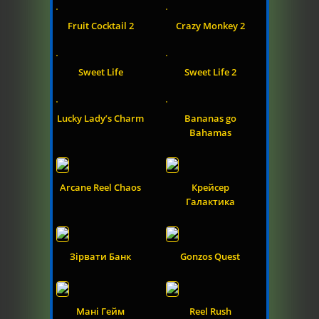
Fruit Cocktail 2
Crazy Monkey 2
Sweet Life
Sweet Life 2
Lucky Lady’s Charm
Bananas go
Bahamas
Arcane Reel Chaos
Крейсер
Галактика
Зірвати Банк
Gonzos Quest
Мані Гейм
Reel Rush