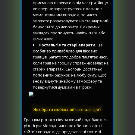
приємною перевагою під час гри. Якщо
ви вперше зареєструєтесь в казино з
моментальним виводом, то часто
зможете розраховувати на стандартний
бонус 100% до депозиту. В окремих
закладах пропонують навіть 200% або
цілих 400%.
Ностальгія та старі апарати.
Це
особливо привабливо для вікових
гравців. Багато хто добре пам’ятає часи,
коли грав на гроші у справжніх залах на
старих апаратах. Сьогодні достатньо
поповнити рахунок на любу суму, щоб
знову відчути знайому атмосферу та
повернутися думками в ті роки.
Як обрати мобільний слот для гри?
Гравцям різного віку зазвичай подобаються
різні ігри. Молодь частіше обирає азартні
сайти з виводом, де представлені слоти зі