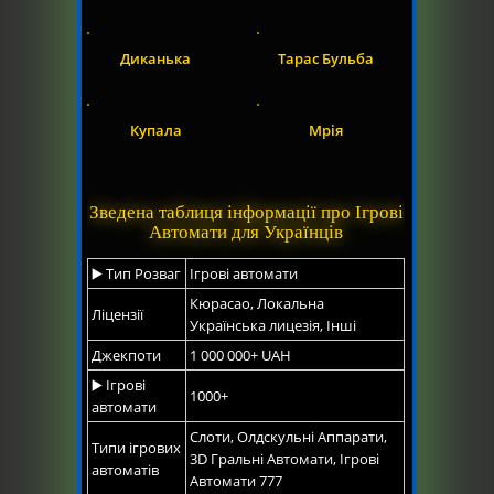
Диканька
Тарас Бульба
Купала
Мрія
Зведена таблиця інформації про Ігрові
Автомати для Українців
▶️ Тип Розваг
Ігрові автомати
Кюрасао, Локальна
Ліцензії
Українська лицезія, Інші
Джекпоти
1 000 000+ UAH
▶️ Ігрові
1000+
автомати
Слоти, Олдскульні Аппарати,
Типи ігрових
3D Гральні Автомати, Ігрові
автоматів
Автомати 777