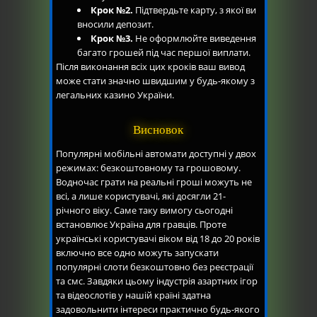
Крок №2.
Підтвердьте карту, з якої ви
вносили депозит.
Крок №3.
Не оформлюйте виведення
багато грошей під час першої виплати.
Після виконання всіх цих кроків ваш вивод
може стати значно швидшим у будь-якому з
легальних казино України.
Висновок
Популярні мобільні автомати доступні у двох
режимах: безкоштовному та грошовому.
Водночас грати на реальні гроші можуть не
всі, а лише користувачі, які досягли 21-
річного віку. Саме таку вимогу сьогодні
встановлює Україна для гравців. Проте
українські користувачі віком від 18 до 20 років
включно все одно можуть запускати
популярні слоти безкоштовно без реєстрації
та смс. Завдяки цьому індустрія азартних ігор
та відеослотів у нашій країні здатна
задовольнити інтереси практично будь-якого