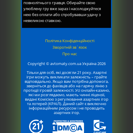
повнолітнього гравця. Обирайте свою
улюблену гру вже зараз і насолоджуйтеся
нею без оплати або спробувавши удачу з
невеликою ставкою.
Політика Конфіденційності
Зворотній зв`язок
Про нас
Copyright © avtomaty.com.ua Україна 2026
Тільки для осіб, які досягли 21 року. Азартні
ігри можуть викликати залежність – грайте
відповідально. Якщо вам потрібна допомога,
зверніться до фахівців або на гарячу лінію з
протидії ігровій залежності. Усі онлайн-казино,
які ми розглядаємо, мають чинні ліцензії,
видані Комісією з регулювання азартних ігор
та лотерей (КРАІЛ). Даний сайт є виключно
інформаційним ресурсом і не проводить
азартних ігор.