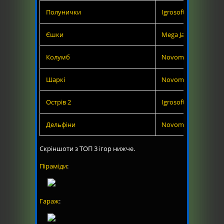
Полунички
Igrosoft
Єшки
Mega Jack
Колумб
Novomatic
Шаркі
Novomatic
Острів 2
Igrosoft
Дельфіни
Novomatic
Скріншоти з ТОП 3 ігор нижче.
Піраміди
:
Гараж
: