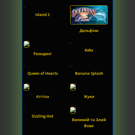
Island 2
Дельфіни
Keks
Резидент
Queen of Hearts
Banana Splash
Аттіла
Жуки
Sizzling Hot
Великий та Злий
Вовк