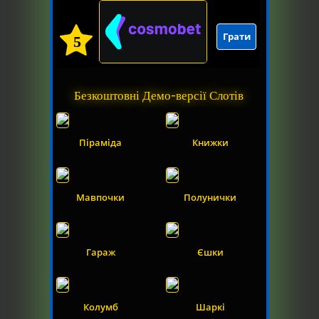
Грати
5
Безкоштовні Демо-версії Слотів
Піраміда
Книжки
Мавпочки
Полунички
Гараж
Єшки
Колумб
Шаркі