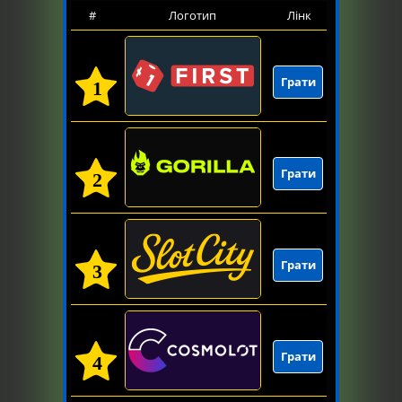
#
Логотип
Лінк
Грати
1
Грати
2
Грати
3
Грати
4