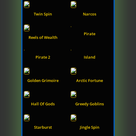
Twin Spin
Narcos
Pirate
Reels of Wealth
Pirate 2
Island
Golden Grimoire
Arctic Fortune
Hall Of Gods
Greedy Goblins
Starburst
Jingle Spin