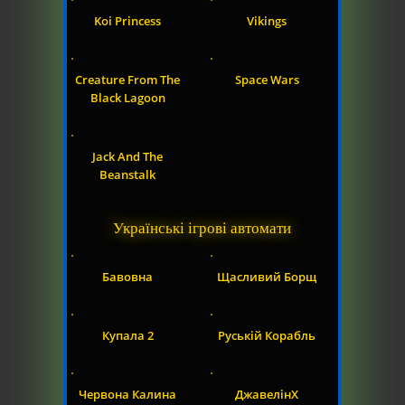
Koi Princess
Vikings
Creature From The
Space Wars
Black Lagoon
Jack And The
Beanstalk
Українські ігрові автомати
Бавовна
Щасливий Борщ
Купала 2
Руській Корабль
Червона Калина
ДжавелінX