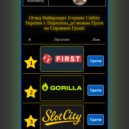
Контенту
Огляд Найкращих Ігорних Сайтів
України з Ліцензією, де можна Грати
на Справжні Гроші
#
Логотип
Лінк
Грати
1
Грати
2
Грати
3