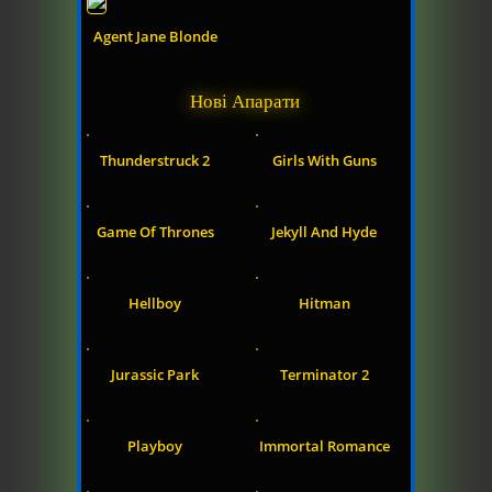
Agent Jane Blonde
Нові Апарати
Thunderstruck 2
Girls With Guns
Game Of Thrones
Jekyll And Hyde
Hellboy
Hitman
Jurassic Park
Terminator 2
Playboy
Immortal Romance