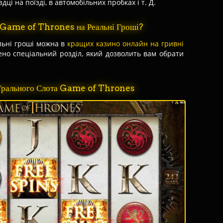
дці на поїзді, в автомобільних пробках і т. Д.
 Game of Thrones на Реальні Гроші?
льні гроші можна в
кращих казино онлайн на гривні
ено спеціальний розділ, який дозволить вам обрати
 Грального Слота Game of Thrones