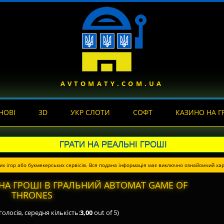
AVTOMATY.COM.UA
НОВІ
3D
УКР СЛОТИ
СОФТ
КАЗИНО НА Г
ГРАТИ НА РЕАЛЬНІ ГРОШІ
их ігор або букмекерських сервісів. Вся подана інформація має виключно ознайомчий хар
НА ГРОШІ В ГРАЛЬНИЙ АВТОМАТ GAME OF
THRONES
голосів, середня кількість:
3,00
out of 5)