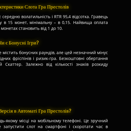
ктеристики Слота Гра Престолів
 середню волатильність і RTR 95,4 відсотка. Гравець
 в 15 монет, мінімальну – в 0,15. Найвища оплата
 монетах становить від 1 до 10.
Чи є Бонусні Ігри?
е містить бонусних раундів, але цей незначний мінус
дних фріспінів і ризик-гра. Безкоштовні обертання
 Скаттер. Залежно від кількості знаків розкиду
Версія в Автоматі Гра Престолів?
дь-якому місці на мобільному телефоні. Це зручний
е запустити слот на смартфоні і скоротати час в