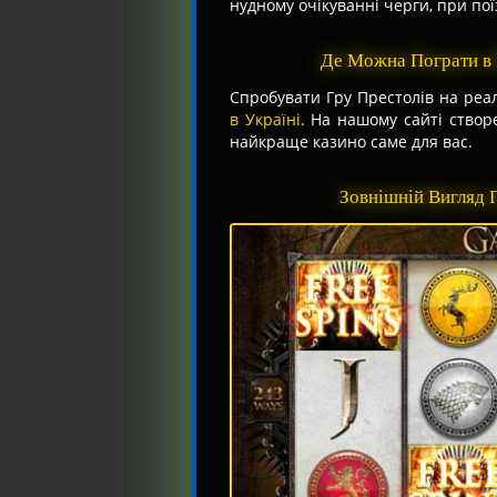
нудному очікуванні черги, при поїз
Де Можна Пограти в
Спробувати Гру Престолів на реа
в Україні
. На нашому сайті створ
найкраще казино саме для вас.
Зовнішній Вигляд