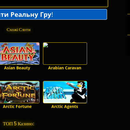
ти Реальну Гру
!
Схожі Слоти
Asian Beauty
Arabian Caravan
Arctic Fortune
Arctic Agents
ТОП 5 Казино: