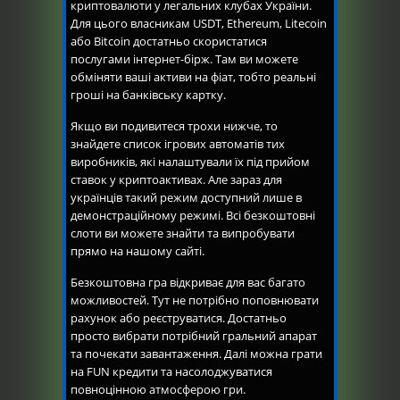
криптовалюти у легальних клубах України.
Для цього власникам USDT, Ethereum, Litecoin
або Bitcoin достатньо скористатися
послугами інтернет-бірж. Там ви можете
обміняти ваші активи на фіат, тобто реальні
гроші на банківську картку.
Якщо ви подивитеся трохи нижче, то
знайдете список ігрових автоматів тих
виробників, які налаштували їх під прийом
ставок у криптоактивах. Але зараз для
українців такий режим доступний лише в
демонстраційному режимі. Всі безкоштовні
слоти ви можете знайти та випробувати
прямо на нашому сайті.
Безкоштовна гра відкриває для вас багато
можливостей. Тут не потрібно поповнювати
рахунок або реєструватися. Достатньо
просто вибрати потрібний гральний апарат
та почекати завантаження. Далі можна грати
на FUN кредити та насолоджуватися
повноцінною атмосферою гри.