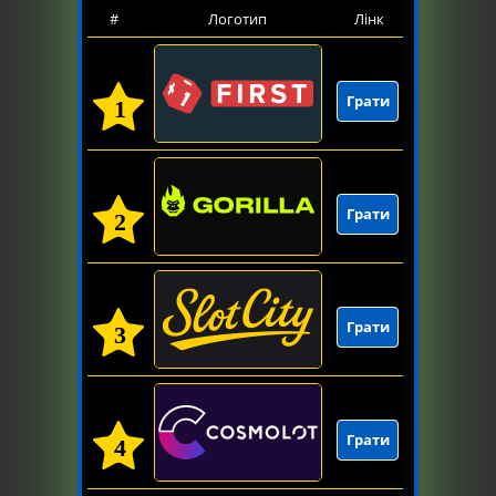
#
Логотип
Лінк
Грати
1
Грати
2
Грати
3
Грати
4