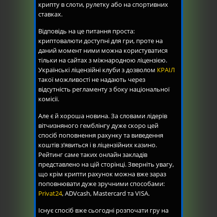
крипту в слоти, рулетку або на спортивних
ставках.
Відповідь на це питання проста:
криптовалюти доступні для гри, проте на
даний момент ними можна користуватися
тільки на сайтах з міжнародною ліцензією.
Українські ліцензійні клуби з дозволом
КРАІЛ
такої можливості не надають через
відсутність регламенту з боку національної
комісії.
Але є й хороша новина. За словами лідерів
вітчизняного гемблінгу дуже скоро цей
спосіб поповнення рахунку та виведення
коштів з’явиться і в ліцензійних казино.
Рейтинг саме таких онлайн закладів
представлено на цій сторінці. Зверніть увагу,
що крім крипти рахунок можна вже зараз
поповнювати дуже зручними способами:
Privat24
, ADVcash, Mastercard та VISA.
Існує спосіб вже сьогодні розпочати гру на