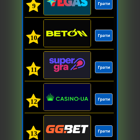
Грати
9
Грати
10
Грати
11
Грати
12
Грати
13