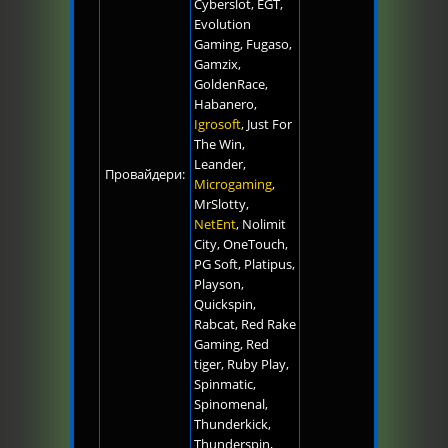
Cyberslot, EGT,
Evolution
Gaming, Fugaso,
Gamzix,
GoldenRace,
Habanero,
Igrosoft
, Just For
The Win,
Leander,
Провайдери:
Microgaming
,
MrSlotty,
NetEnt
, Nolimit
City, OneTouch,
PG Soft, Platipus,
Playson,
Quickspin,
Rabcat, Red Rake
Gaming, Red
tiger, Ruby Play,
Spinmatic,
Spinomenal,
Thunderkick,
Thunderspin,