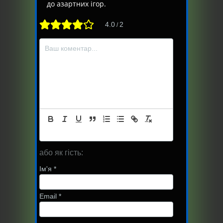
до азартних ігор.
4.0
2
/
або як гість:
Ім'я
*
Email
*