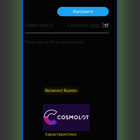
Коментарі 0
Спочатку
нові
Поки що не було коментарів.
Космолот Казино
Характеристики