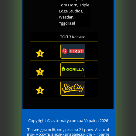
Tom Horn, Triple
Edge Studios,
Wazdan,
Yggdrasil
ТОП 3 Казино
1
2
3
Copyright © avtomaty.com.ua Україна 2026
Тільки для осіб, які досягли 21 року. Азартні
ігри можуть викликати залежність – грайте