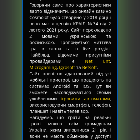
Говорячи саме про характеристики
варто відзначити, що онлайн казино
Cosmolot було створено у 2018 році і
воно має ліцензію КРАІЛ №34 від 2
лютого 2021 року. Сайт перекладено
2 мовами: українською та
російською. Пропонується миттєва
гра в слоти та в live розділі.
Найбільш відомими присутніми
провайдерами є
Net Ent
,
Microgaming
,
Igrosoft
та
Betsoft
.
Сайт повністю адаптований під усі
мобільні пристрої, що працюють на
системах Android та iOS. Тут ви
зможете насолоджуватися своїми
улюбленими
ігровими автоматами
,
використовуючи смартфон, телефон,
планшет і навіть телевізор.
Нагадуємо, що грати на реальні
гроші можна всім громадянам
України, яким виповнився 21 рік, і
вони не мають обмежень у доступі