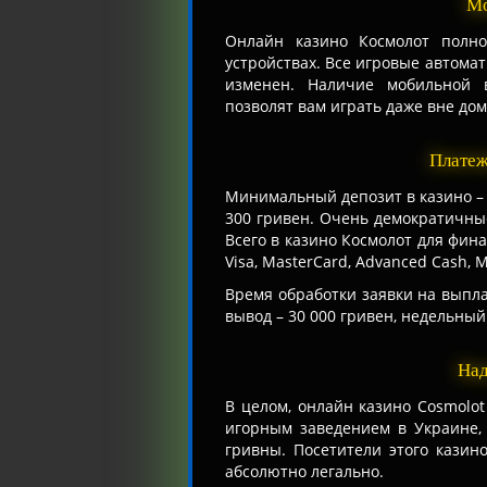
Мо
Онлайн казино Космолот полно
устройствах. Все игровые автомат
изменен. Наличие мобильной в
позволят вам играть даже вне дом
Платеж
Минимальный депозит в казино –
300 гривен. Очень демократичные
Всего в казино Космолот для фин
Visa, MasterCard, Advanced Cash, 
Время обработки заявки на выпла
вывод – 30 000 гривен, недельный
Над
В целом, онлайн казино Cosmolo
игорным заведением в Украине, 
гривны. Посетители этого кази
абсолютно легально.