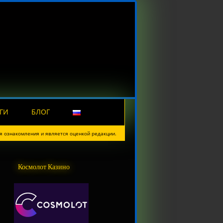
ГИ
БЛОГ
я ознакомления и является оценкой редакции.
Космолот Казино