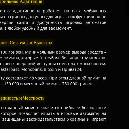
бильная Адаптация
стью адаптивно и работает на всех мобильных
ы на гривны доступны для игры, а их функционал не
ерсии сайта и доступность игровых автоматов
а, в любой удобный для вас момент.
ные Системы и Выплаты
 100 гривен. Минимальный размер вывода средств –
 лимиты, которые “по зубам” большинству игроков.
ансовых операций доступны семь платежных систем:
Masterpass, Monobank, Bitcoin и Приват24.
ту составляет 48 часов. При этом дневной лимит на
 – 150 000 и месячный лимит – 750 000 гривен.
ежность и Честность
t на данный момент является наиболее безопасным
которое позволяет играть в игровые автоматы на
но защищены законодательством Украины и играют