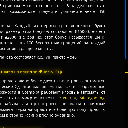
 гривнам. Но и это еще не все. В разделе квесты в
дет возможность получить дополнительные 350
гична. Каждый из первых трех депозитов будет
 размер этих бонусов составляет ₴15000, но вот
т ₴2000 (не зря же этот бонус называется ВИП).
личено – по 100 бесплатных вращений за каждый
испинов в разделе квесты.
кета составляет х35, VIP пакета – х40.
ртимент и наличие Живых Игр
 представлено более двух тысяч игровых автоматов
ические 2д игровые автоматы, так и современные
ложности в Cosmolot работают игровые автоматы от
ых есть всемиирно известные
NetEnt
,
Microgaming
,
зя забывать и про игровые автоматы с живыми
каждый годом набирают всё большую популярность,
м в стране казино вполне очевидно.