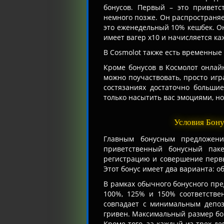
бонусов. Первый – это приветс
немного позже. Он распространяет
это еженедельный 10% кешбек. О
имеет вагер х10 и начисляется ка
В Cosmolot также есть временные
Кроме бонусов в Космолот онлай
можно поучаствовать, просто игр
состязаниях достаточно большие
только насытить вас эмоциями, но
Условия Бону
Главным бонусным предложени
приветственный бонусный паке
регистрацию и совершение первы
Этот бонус имеет два варианта: о
В рамках обычного бонусного пр
100%, 125% и 150% соответстве
совпадает с минимальным депоз
гривен. Максимальный размер бону
Кроме того, за каждый из трех д