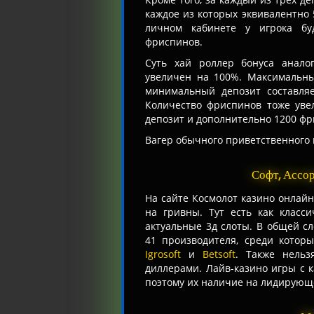
каждое из которых эквивалентно 5
личном кабинете у игрока бу
фриспинов.
Суть хай роллер бонуса анало
увеличен на 100%. Максимальный
минимальный депозит составляе
Количество фриспинов тоже уве
депозит и дополнительно 1200 фр
Вагер обычного приветственного па
Софт, Ассо
На сайте Космолот казино онлайн
на гривны. Тут есть как класс
актуальные 3д слоты. В общей с
41 производителя, среди котор
Igrosoft
и
Betsoft
. Также нель
диллерами. Лайв-казино игры с 
поэтому их наличие на лидирующе