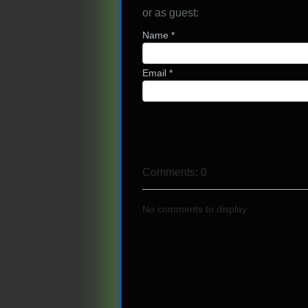
or as guest:
Name
*
Email
*
Comments: 0
No comments to display