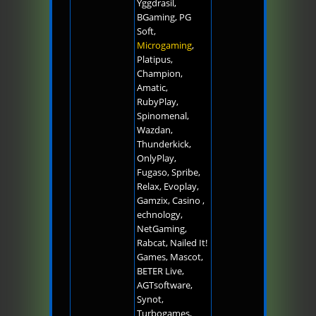
Yggdrasil,
BGaming, PG
Soft,
Microgaming
,
Platipus,
Champion,
Amatic,
RubyPlay,
Spinomenal,
Wazdan,
Thunderkick,
OnlyPlay,
Fugaso, Spribe,
Relax, Evoplay,
Gamzix, Casino ,
echnology,
NetGaming,
Rabcat, Nailed It!
Games, Mascot,
BETER Live,
AGTsoftware,
Synot,
Turbogames,