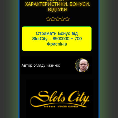
ХАРАКТЕРИСТИКИ, БОНУСИ,
ВІДГУКИ
Отримати Бонус від
SlotCity – ₴500000 + 700
Фриспінів
Автор огляду казино: