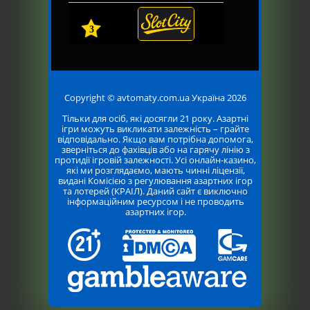
3
Copyright © avtomaty.com.ua Україна 2026
Тільки для осіб, які досягли 21 року. Азартні
ігри можуть викликати залежність – грайте
відповідально. Якщо вам потрібна допомога,
зверніться до фахівців або на гарячу лінію з
протидії ігровій залежності. Усі онлайн-казино,
які ми розглядаємо, мають чинні ліцензії,
видані Комісією з регулювання азартних ігор
та лотерей (КРАІЛ). Даний сайт є виключно
інформаційним ресурсом і не проводить
азартних ігор.