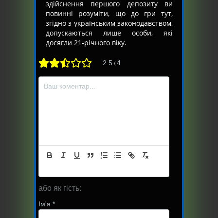
здійснення першого депозиту ви
повинні розуміти, що до гри тут,
згідно з українським законодавством,
допускаються лише особи, які
досягли 21-річного віку.
2.5
4
/
або як гість:
Ім'я
*