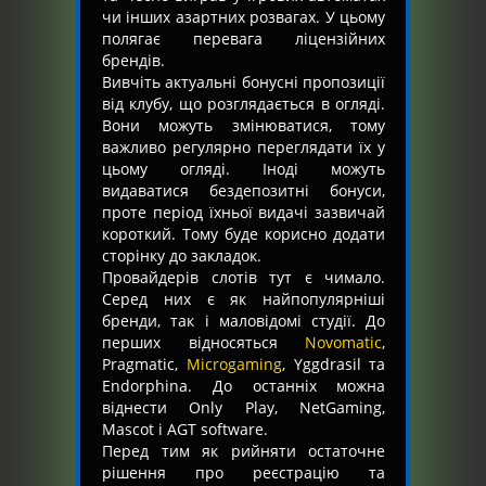
чи інших азартних розвагах. У цьому
полягає перевага ліцензійних
брендів.
Вивчіть актуальні бонусні пропозиції
від клубу, що розглядається в огляді.
Вони можуть змінюватися, тому
важливо регулярно переглядати їх у
цьому огляді. Іноді можуть
видаватися бездепозитні бонуси,
проте період їхньої видачі зазвичай
короткий. Тому буде корисно додати
сторінку до закладок.
Провайдерів слотів тут є чимало.
Серед них є як найпопулярніші
бренди, так і маловідомі студії. До
перших відносяться
Novomatic
,
Pragmatic,
Microgaming
, Yggdrasil та
Endorphina. До останніх можна
віднести Only Play, NetGaming,
Mascot і AGT software.
Перед тим як рийняти остаточне
рішення про реєстрацію та