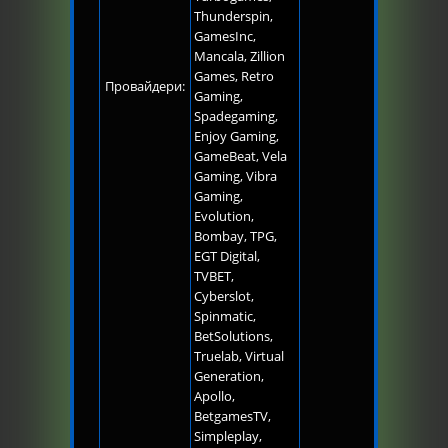
Thunderspin,
GamesInc,
Mancala, Zillion
Games, Retro
Провайдери:
Gaming,
Spadegaming,
Enjoy Gaming,
GameBeat, Vela
Gaming, Vibra
Gaming,
Evolution,
Bombay, TPG,
EGT Digital,
TVBET,
Cyberslot,
Spinmatic,
BetSolutions,
Truelab, Virtual
Generation,
Apollo,
BetgamesTV,
Simpleplay,