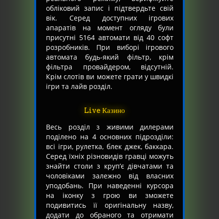
обліковий запис і підтвердьте свій
вік. Серед доступних ігрових
апаратів на момент огляду були
присутні 5164 автомати від 40 софт
розробників. При виборі ігрового
автомата будь-який фільтр, крім
фільтра провайдером, відсутній.
Крім слотів ви можете грати у швидкі
ігри та лайв розділ.
Live Казино
Весь розділ з живими дилерами
поділено на 4 основних підрозділи:
всі ігри, рулетка, блек джек, баккара.
Серед їхніх різновидів гравці можуть
знайти столи з круп’є дівчатами та
чоловіками залежно від власних
уподобань. При наведенні курсора
на іконку з грою ви зможете
подивитись її оригінальну назву,
додати до обраного та отримати