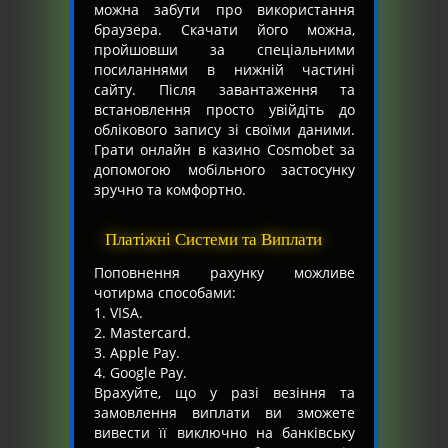
можна забути про використання
браузера. Скачати його можна,
пройшовши за спеціальними
посиланнями в нижній частині
сайту. Після завантаження та
встановлення просто увійдіть до
облікового запису зі своїми даними.
Грати онлайн в казино Cosmobet за
допомогою мобільного застосунку
зручно та комфортно.
Платіжні Системи та Виплати
Поповнення рахунку можливе
чотирма способами:
1. VISA.
2. Mastercard.
3. Apple Pay.
4. Google Pay.
Врахуйте, що у разі везіння та
замовлення виплати ви зможете
вивести її виключно на банківську