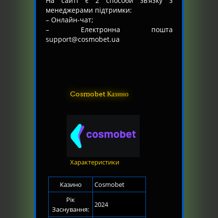
На сайті є 2 способи зв’язку з
менеджерами підтримки:
– Онлайн-чат;
– Електронна пошта
support@cosmobet.ua
Cosmobet Казино
Характеристики
Казино
Cosmobet
Рік
2024
Заснування: