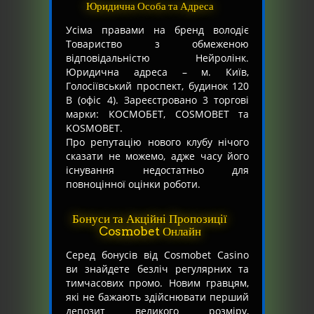
Юридична Особа та Адреса
Усіма правами на бренд володіє
Товариство з обмеженою
відповідальністю Нейролінк.
Юридична адреса – м. Київ,
Голосіївський проспект, будинок 120
В (офіс 4). Зареєстровано 3 торгові
марки: КОСМОБЕТ, COSMOBET та
KOSMOBET.
Про репутацію нового клубу нічого
сказати не можемо, адже часу його
існування недостатньо для
повноцінної оцінки роботи.
Бонуси та Акційні Пропозиції
Cosmobet Онлайн
Серед бонусів від Cosmobet Casino
ви знайдете безліч регулярних та
тимчасових промо. Новим гравцям,
які не бажають здійснювати перший
депозит великого розміру,