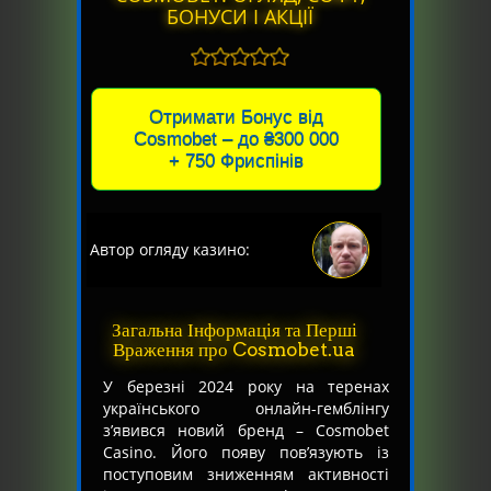
БОНУСИ І АКЦІЇ
Отримати Бонус від
Cosmobet – до ₴300 000
+ 750 Фриспінів
Автор огляду казино:
Загальна Інформація та Перші
Враження про Cosmobet.ua
У березні 2024 року на теренах
українського онлайн-гемблінгу
з’явився новий бренд – Cosmobet
Casino. Його появу пов’язують із
поступовим зниженням активності