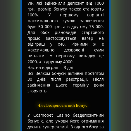
VIP, які здійснили депозит від 1000
грн, розмір бонусу також становить
100%. У першому варіанті
максимальною сумою заохочення
буде 50 000 грн, а в другому 75 000.
Для обох різновидів стартового
промо застосовується вагер на
відіграш у х40. Різними ж є
максимально дозволені суми
виплати. У першому випадку це
2000, а в другому 4000.
Час на відіграш – 3 дні.
Всі Велком бонуси активні протягом
30 днів після реєстрації. Після
закінчення цього терміну вони
згоряють.
Чи є Бездепозитний Бонус
У Cosmobet Casino бездепозитний
бонус є, але умови його отримання
досить суперечливі. З одного боку за