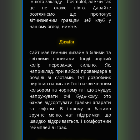
іншого закладу – Cosmolot, але чи так
це не скаже ніхто. Давайте
розглянемо, що пропонує
вітчизняним гравцям цей клуб у
нашому огляді нижче.
Дизайн
Сайт має темний дизайн з білими та
світлими написами. Іноді чорний
колір переважає сильно. Як,
наприклад, при виборі провайдера в
розділі зі слотами. Тут розробник
вирішив написати їхні назви чорним
кольором на чорному тлі, що змушує
напружувати очі будь-кому, хто
бажає відсортувати гральні апарати
за софтом. В іншому ж бачимо
зручне меню, чат підтримки, що
швидко відкривається, і комфортний
геймплей в іграх.