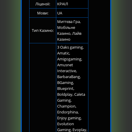
Ліцензії:
КРАІЛ
Мови:
UA
Миттєва Гра,
Мобільне
Тип Казино:
Казино, Лайв
Казино
3 Oaks gaming,
Amatic,
Amigogaming,
Amusnet
Interactive,
BarbaraBang,
BGaming,
Blueprint,
Boldplay, Caleta
Gaming,
Champion,
Endorphina,
Enjoy gaming,
Evolution
Gaming, Evoplay,