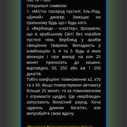
Спеціальні символи:
1. «Місто» посеред пустелі. Ель-Ріад.
«Дикий» джокер. Заміщає на
гральному будь що і будь кого.
2. «Верблюд» – «скаттер». Зрозуміло,
що в арабському Світі без корабля
пустелі ніяк. Верблюд у арабів
священна тварина. Випадають у
комбінаціях 3, 4 та 5 будь в яких
віконцях і при викиді на кон 25
монет приносять до кишені,
відповідно, 50, 250 або аж 1 250
дукатів.
Тобто коефіцієнт помноження х2, х10
та х 50. Якщо пожертвували автомату
більше 25 монет, то за помноженням
і отримаєте щедро. Ще «верблюди»
запускають бонусний раунд. Хоча
«дурень думкою багатіє», але
випробуйте свою вдачу.