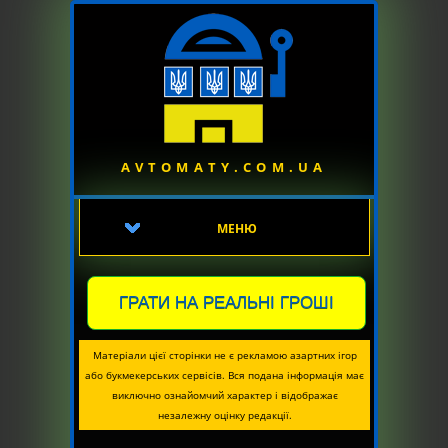
AVTOMATY.COM.UA
МЕНЮ
ГРАТИ НА РЕАЛЬНІ ГРОШІ
Матеріали цієї сторінки не є рекламою азартних ігор
або букмекерських сервісів. Вся подана інформація має
виключно ознайомчий характер і відображає
незалежну оцінку редакції.