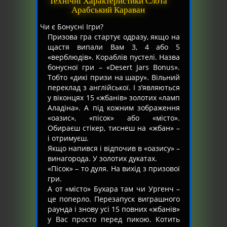
Технічні Характеристики Слота
Арабський Караван
Чи є Бонусні Ігри?
Призова гра стартує одразу, якщо на
щастя випали Вам 3, 4 або 5
«верблюдів». Кораблів пустелі. Назва
бонусної гри – «Desert Jars Bonus».
Тобто «дикі призи на шару». Вільний
переклад з англійської. І з’являються
у віконцях 15 «жбанів» золотих «ламп
Аладіна». А під кожним зображення
«оазис», «пісок» або «місто».
Обираєш стікер, тиснеш на «жбан» –
і отримуєш.
Якщо напився і відпочив в «оазису» –
винагорода. У золотих дукатах.
«Пісок» – то дуля. На вихід з призової
гри.
А от «місто» Бухара там чи Ургенч –
це поперло. Перезапуск виграшного
раунда і знову усі 15 повних «жбанів»
у Вас просто перед пикою. Котить