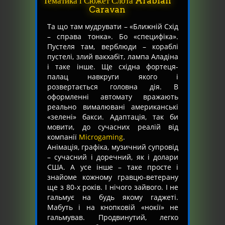
Тематика і Сюжет Слота Arabian
Caravan
Та що там мудрувати – «Ближній Схід
– справа тонка». Бо «специфіка».
Пустеля там, верблюди – кораблі
пустелі, злий вакхабіт, лампа Аладіна
і таке інше. Ще східна фортеця-
палац навкруги якого і
розвертається головна дія. В
оформленні автомату вражають
реально вималювані американські
«зелені» бакси. Адаптація, так би
мовити, до сучасних реалій від
компанії
Microgaming
.
Анімація, графіка, музичний супровід
– сучасний і доречний, як і долари
США. А усе інше – таке просте і
знайоме кожному гравцю-ветерану
ще з 80-х років. І нічого зайвого. І не
гальмує на будь якому гаджеті.
Мабуть і на кнопковій «нокії» не
гальмував. Продвинутий, легко