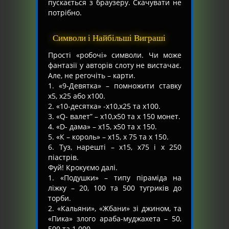
пускається з браузеру. Скачувати не
потрібно.
Символи і Найбільші Виграші
Прості «робочі» символи. Чи може
фантазії у авторів слоту не вистачає.
Але, не регочіть – карти.
1. «9-Девятка» – помножити ставку
х5, х25 або х100.
2. «10-десятка» -х10,х25 та х100.
3. «Q- валет” – х10,х50 та х 150 монет.
4. «D- дама» – х15, х50 та х 150.
5. «К – король» – х15, х 75 та х 150.
6. Туз, нарешті – х15, х75 і х 250
піастрів.
Фуй! Крокуємо далі.
1. «Подушки» – типу піраміда на
ліжку – 20, 100 та 500 тугриків до
торби.
2. «Кальяни», «Жбани» зі джином, та
«Пика» злого араба-муджахета – 50,
500 та 1 000.