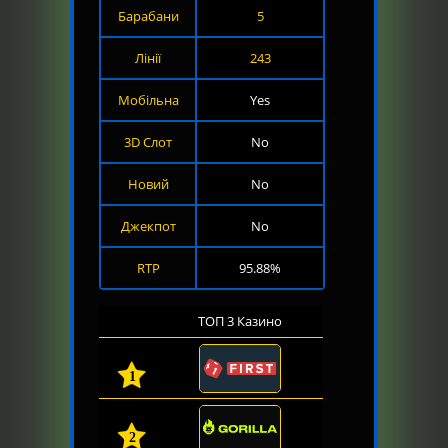
Барабани
5
Лінії
243
Мобільна
Yes
3D Слот
No
Новий
No
Джекпот
No
RTP
95.88%
ТОП 3 Казино
1
2