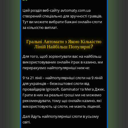
Цей розділ веб-сайту avtomaty.com.ua
створений спеціально для зручності гравців.
Тут ви можете вибрати бажані онлайн-слоти
за кількістю виплат.
Гральні Автомати з Якою Кількістю
Ліній Найбільш Популярні?
Для того, щоб зорієнтувати вас на найбільш
використовуваних онлайн іграх в казино, ми
перерахуємо найпопулярніші нижче:
9 та 21 лінії – найпопулярніші слоти на 9 ліній
для українців – безкоштовні слоти від
провайдерів Igrosoft, Gaminator та Мега Джек.
Грати в них на реальні гроші ми не можемо
рекомендувати, тому що онлайн казино, які
використовують ці слоти, не мають ліцензії.
Далі йдуть найпопулярніші слоти в усьому
світі.