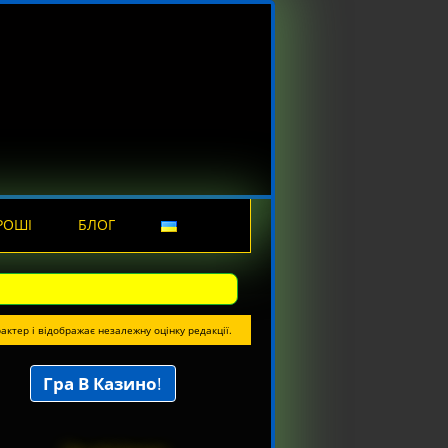
РОШІ
БЛОГ
актер і відображає незалежну оцінку редакції.
Гра В Казино
!