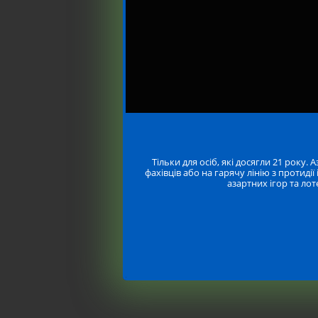
Тільки для осіб, які досягли 21 року
фахівців або на гарячу лінію з протидії
азартних ігор та ло