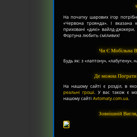
На початку шарових ігор потрібно
«Червона троянда». І вказана к
приховані «дикі» вайлд-джокери,
Фортуна любить сміливих!
Чи Є Мобільна 
Будь як: з «лаптону», «лабутену», 
Де можна Пограти
На нашому сайті є розділ, в як
реальні гроші
. У вас також є м
нашому сайті
Avtomaty.com.ua
.
Зовнішній Вигл