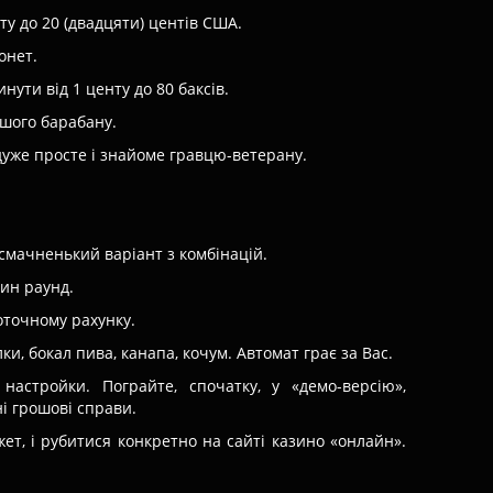
нту до 20 (двадцяти) центів США.
онет.
ути від 1 центу до 80 баксів.
ршого барабану.
дуже просте і знайоме гравцю-ветерану.
 смачненький варіант з комбінацій.
дин раунд.
оточному рахунку.
лки, бокал пива, канапа, кочум. Автомат грає за Вас.
 настройки. Пограйте, спочатку, у «демо-версію»,
і грошові справи.
жет, і рубитися конкретно на сайті казино «онлайн».