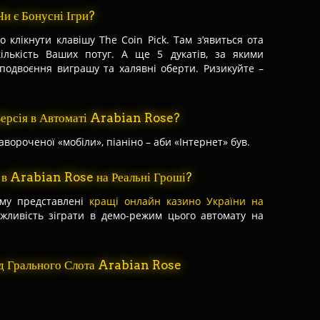
Чи є Бонусні Ігри?
 клікнути клавішу The Coin Pick. Там з’явиться ота
ількість Ваших потуг. А ще 5 дукатів, за якими
 подвоєння виграшу та халявні оберти. Ризикуйте –
Версія в Автоматі Arabian Rose?
навороченої «мобіли», піаніно – аби «Інтернет» був.
 в Arabian Rose на Реальні Гроші?
ому представлені
кращі онлайн казино України на
ожливість зіграти в демо-режим цього автомату на
яд Грального Слота Arabian Rose