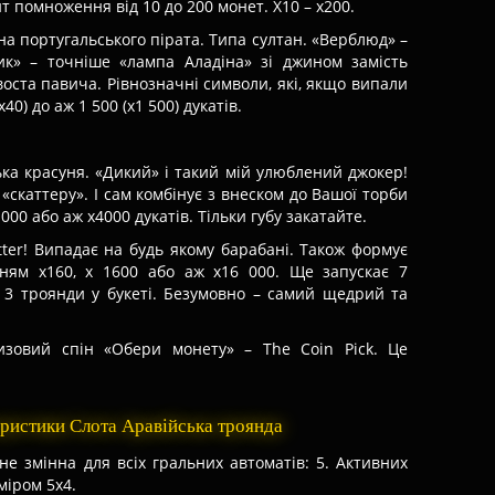
єнт помноження від 10 до 200 монет. Х10 – х200.
на португальського пірата. Типа султан. «Верблюд» –
ик» – точніше «лампа Аладіна» зі джином замість
воста павича. Рівнозначні символи, які, якщо випали
х40) до аж 1 500 (х1 500) дукатів.
ька красуня. «Дикий» і такий мій улюблений джокер!
м «скаттеру». І сам комбінує з внеском до Вашої торби
х1000 або аж х4000 дукатів. Тільки губу закатайте.
tter! Випадає на будь якому барабані. Також формує
ням х160, х 1600 або аж х16 000. Ще запускає 7
о 3 троянди у букеті. Безумовно – самий щедрий та
зовий спін «Обери монету» – The Coin Pick. Це
еристики Слота Аравійська троянда
 не змінна для всіх гральних автоматів: 5. Активних
міром 5х4.