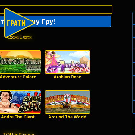
ти Реальну Гру
!
Схожі Слоти
Adventure Palace
Arabian Rose
Andre The Giant
Around The World
ТОП 5 Казино: