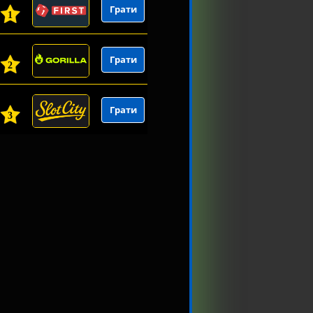
Грати
1
Грати
2
Грати
3