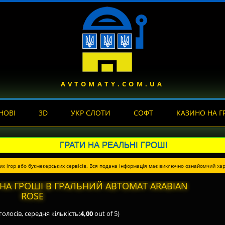
AVTOMATY.COM.UA
НОВІ
3D
УКР СЛОТИ
СОФТ
КАЗИНО НА Г
ГРАТИ НА РЕАЛЬНІ ГРОШІ
их ігор або букмекерських сервісів. Вся подана інформація має виключно ознайомчий хар
НА ГРОШІ В ГРАЛЬНИЙ АВТОМАТ ARABIAN
ROSE
голосів, середня кількість:
4,00
out of 5)