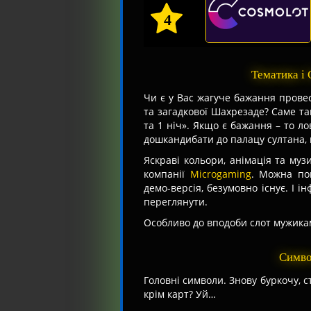
4
Тематика і
Чи є у Вас жагуче бажання провес
та загадкової Шахрезаде? Саме та
та 1 ніч». Якщо є бажання – то ло
дошкандибати до палацу султана, в
Яскраві кольори, анімація та муз
компанії
Microgaming
. Можна пог
демо-версія, безумовно існує. І 
переглянути.
Особливо до вподоби слот мужика
Симво
Головні символи. Знову буркочу, 
крім карт? Уй…