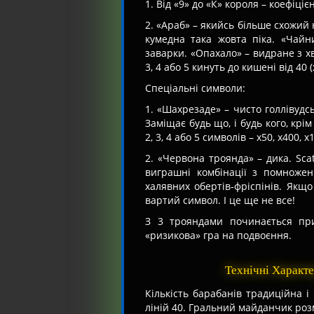
1. Від «9» до «К» короля – коефіці
2. «Араб» – якийсь більше схожий 
кумедна така жовта піка. «Чайн
заварки. «Опахало» – видране з х
3, 4 або 5 кинуть до кишені від 40 (
Спеціальні символи:
1. «Шахрезаде» – чисто голлівудс
Заміщає будь що, і будь кого, крі
2, 3, 4 або 5 символів – х50, х400, 
2. «Червона троянда» – дика. Sca
виграшні комбінації з помножен
халявних обертів-фріспінів. Якщ
вартий символ. І це ще не все!
З 3 трояндами починається при
«ризикова» гра на подвоєння.
Технічні Характ
Кількість барабанів традиційна і
ліній 40. Гральний майданчик роз