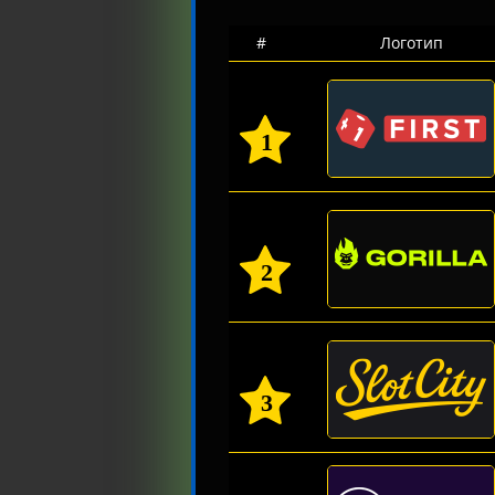
#
Логотип
1
2
3