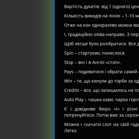
Вартість дукатів: від 1 (одного) це
Кількість викидів на лінію – 1-10 м
Отже на кон одноразово можна вкин
І, традиційно зліва-направо. З пе
Щоб легше було розібратися. Все 
Spin – стартуємо, понеслося.
Stop – він і в Англії «стоп».
Pays – подивитися і обрати самий
Win – те, що кинули до торби за о
Credits – все, що залишилось на п
Auto Play – чашка кави, чарка горі
Є і довідкове бюро «і» і різні
потренуйтеся. Потім вже за серозн
Можна і скачати слот на свій гад
Легко.