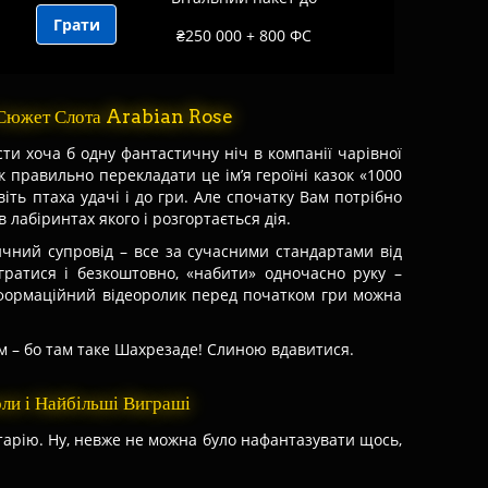
Грати
₴250 000 + 800 ФС
 Сюжет Слота Arabian Rose
ти хоча б одну фантастичну ніч в компанії чарівної
к правильно перекладати це ім’я героїні казок «1000
віть птаха удачі і до гри. Але спочатку Вам потрібно
 лабіринтах якого і розгортається дія.
ичний супровід – все за сучасними стандартами від
ратися і безкоштовно, «набити» одночасно руку –
інформаційний відеоролик перед початком гри можна
м – бо там таке Шахрезаде! Слиною вдавитися.
ли і Найбільші Виграші
старію. Ну, невже не можна було нафантазувати щось,