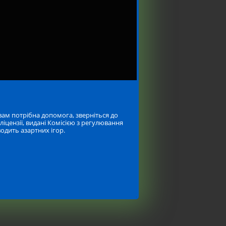
 вам потрібна допомога, зверніться до
 ліцензії, видані Комісією з регулювання
одить азартних ігор.