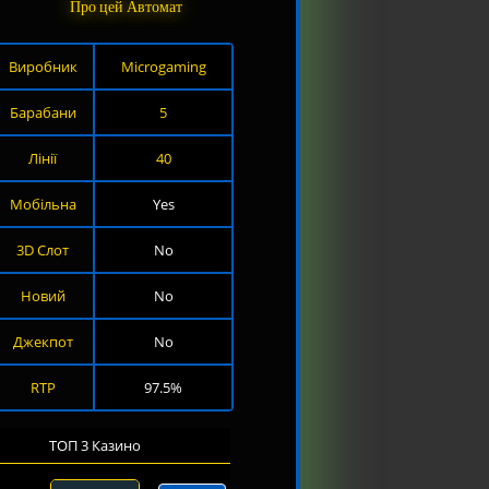
Про цей Автомат
Виробник
Microgaming
Барабани
5
Лінії
40
Мобільна
Yes
3D Слот
No
Новий
No
Джекпот
No
RTP
97.5%
ТОП 3 Казино