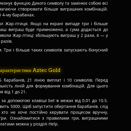
виконує функцію Дикого символу та замінює собою всі
омагаючи створювати більше виграшних комбінацій.
і 4-му барабанах.
ол Жар-птиця. Якщо на екрані випаде три і більше
, ваш виграш буде примножено, а сума додасться до
имволи Жар-птиці збільшують виграш у 2 рази, 4 — у
 разів.
. Три і більше таких символів запускають бонусний
Характеристики Aztec Gold
5 барабанів, 21 лінію виплат і 10 символів. Перед
ькість ліній для формування комбінацій. Для цього
 від 1 до 21.
 за допомогою клавіші bet в межах від 0.01 до 10.5.
ить 5000. Щоб запустити обертання барабанів, слід
, хто не хоче постійно керувати процесом вручну,
гри. Ознайомитися з правилами гри, виграшними
латами можна у розділі Help.