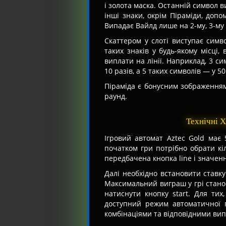
і золота маска. Останній символ 
інші знаки, окрім Піраміди, доп
Випадає Вайлд лише на 2-му, 3-му 
Скаттером у слоті виступає симв
таких знаків у будь-якому місці
виплати на лінії. Наприклад, 3 с
10 разів, а 5 таких символів — у 50
Піраміда є бонусним зображенням
раунд.
Технічні 
Ігровий автомат Aztec Gold має 
початком гри потрібно обрати кіл
передбачена кнопка line і значення
Далі необхідно встановити ставку
Максимальний виграш у грі станов
натиснути кнопку start. Для тих
доступний режим автоматичної 
комбінаціями та відповідними вип