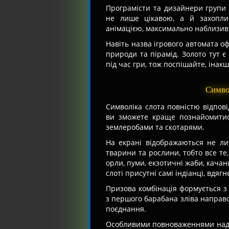
Програмісти та дизайнери групи 
не лише цікавою, а й захопли
анімацією, максимально наблизив
Навіть назва ігрового автомата оф
природи та пірамід. Золото тут є
під час гри, тож поспішайте, інак
Симво
Символіка слота повністю відпові
ви зможете краще познайомитися
землеробами та скотарями.
На екрані відображаються не ли
тварини та рослини, тобто все те
орли, пуми, екзотичні жаби, качани
слоті присутні самі індіанці, вдяг
Призова комбінація формується з 
з першого барабана зліва направ
поєднання.
Особливими повноваженнями наділ