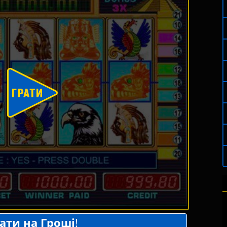
ати на Гроші
!