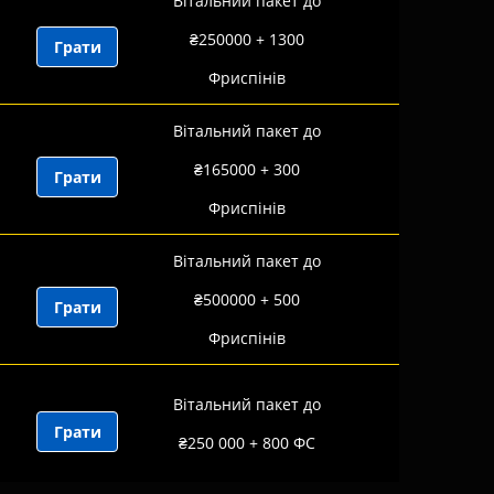
Вітальний пакет до
₴250000 + 1300
Грати
Фриспінів
Вітальний пакет до
₴165000 + 300
Грати
Фриспінів
Вітальний пакет до
₴500000 + 500
Грати
Фриспінів
Вітальний пакет до
Грати
₴250 000 + 800 ФС