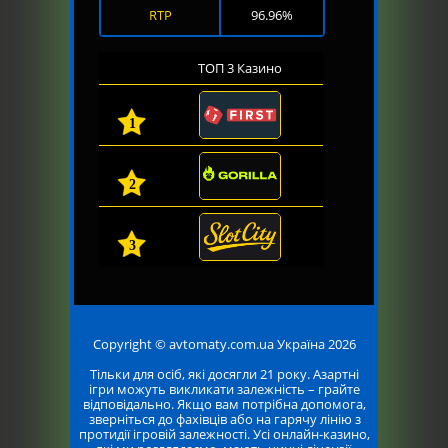
RTP
96.96%
ТОП 3 Казино
1
2
3
Copyright © avtomaty.com.ua Україна 2026
Тільки для осіб, які досягли 21 року. Азартні
ігри можуть викликати залежність – грайте
відповідально. Якщо вам потрібна допомога,
зверніться до фахівців або на гарячу лінію з
протидії ігровій залежності. Усі онлайн-казино,