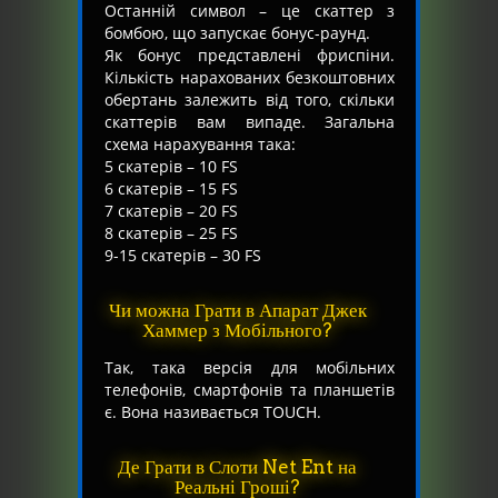
Останній символ – це скаттер з
бомбою, що запускає бонус-раунд.
Як бонус представлені фриспіни.
Кількість нарахованих безкоштовних
обертань залежить від того, скільки
скаттерів вам випаде. Загальна
схема нарахування така:
5 скатерів – 10 FS
6 скатерів – 15 FS
7 скатерів – 20 FS
8 скатерів – 25 FS
9-15 скатерів – 30 FS
Чи можна Грати в Апарат Джек
Хаммер з Мобільного?
Так, така версія для мобільних
телефонів, смартфонів та планшетів
є. Вона називається TOUCH.
Де Грати в Слоти Net Ent на
Реальні Гроші?