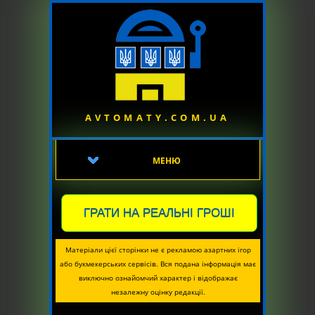
AVTOMATY.COM.UA
МЕНЮ
ГРАТИ НА РЕАЛЬНІ ГРОШІ
Матеріали цієї сторінки не є рекламою азартних ігор
або букмекерських сервісів. Вся подана інформація має
виключно ознайомчий характер і відображає
незалежну оцінку редакції.