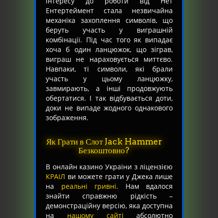
інтересу до роботи від Нет
Ентертеймент стала незвичайна
механіка захоплення символів, що
беруть участь у виграшній
комбінації. Під час того як випадає
хоча б один ланцюжок, що зіграв,
виграш не нараховується миттєво.
Навпаки, ті символи, які брали
участь у цьому ланцюжку,
завмирають, а інші продовжують
обертатися. І так відбувається доти,
доки не випаде жодного однакового
зображення.
Як Грати в Слот Jack Hammer
Безкоштовно?
В онлайн казино України з ліцензією
КРАІЛ
ви можете грати у Джека лише
на
реальні гривні
. Нам вдалося
знайти справжню рідкість –
демонстраційну версію, яка доступна
на
нашому сайті
абсолютно