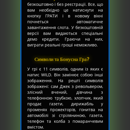
безкоштовно і без реєстрації. Все, що
вам необхідно це натиснути на
кнопку ГРАТИ і в новому вікні
почнеться автоматичне
завантаження слота. У безкоштовній
версії вам видаються спеціальні
демо кредити. Граючи на них,
виграти реальні гроші неможливо.
Символи та Бонусна Гра?
У грі є 11 символів, одним із яких є
напис WILD. Він замінює собою інші
зображення. На решті символів
зображені: сам Джек з револьвером,
злісний вчений, дівчина з
телефонною трубкою, хлопчик, який
продає газети, дирижабль у
променях прожекторів, гонитва на
автомобілі зі стріляниною, газета,
телефон та колба з помаранчевим
вмістом.