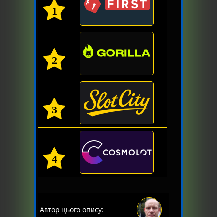
1
2
3
4
Автор цього опису: