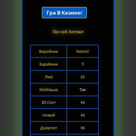
Гра В Казино
!
Про цей Автомат
Виробник
Netent
Барабани
5
Лінії
25
Мобільна
Так
3D Слот
Ні
Новий
Ні
Джекпот
Ні