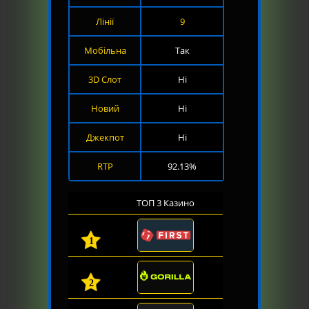
Лінії
9
Мобільна
Так
3D Слот
Ні
Новий
Ні
Джекпот
Ні
RTP
92.13%
ТОП 3 Казино
1
2