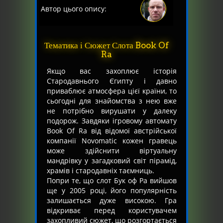
Автор цього опису:
Тематика і Сюжет Слота Book Of
Ra
Якщо вас захоплює історія
Стародавнього Єгипту і давно
приваблює атмосфера цієї країни, то
сьогодні для знайомства з нею вже
не потрібно вирушати у далеку
подорож. Завдяки ігровому автомату
Book Of Ra від відомої австрійської
компанії Novomatic кожен гравець
може здійснити віртуальну
мандрівку у загадковий світ пірамід,
храмів і стародавніх таємниць.
Попри те, що слот Бук оф Ра вийшов
ще у 2005 році, його популярність
залишається дуже високою. Гра
відкриває перед користувачем
захопливий сюжет, що розгортається