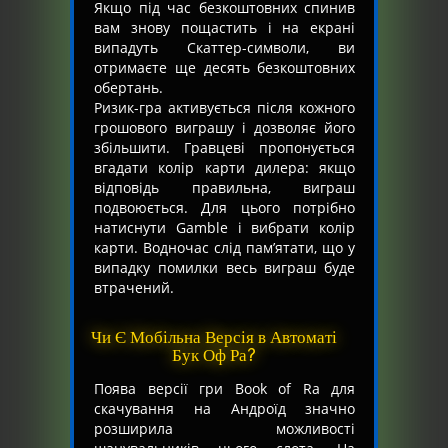
Якщо під час безкоштовних спинив
вам знову пощастить і на екрані
випадуть Скаттер-символи, ви
отримаєте ще десять безкоштовних
обертань.
Ризик-гра активується після кожного
грошового виграшу і дозволяє його
збільшити. Гравцеві пропонується
вгадати колір карти дилера: якщо
відповідь правильна, виграш
подвоюється. Для цього потрібно
натиснути Gamble і вибрати колір
карти. Водночас слід пам’ятати, що у
випадку помилки весь виграш буде
втрачений.
Чи Є Мобільна Версія в Автоматі
Бук Оф Ра?
Поява версії гри Book of Ra для
скачування на Андроїд значно
розширила можливості