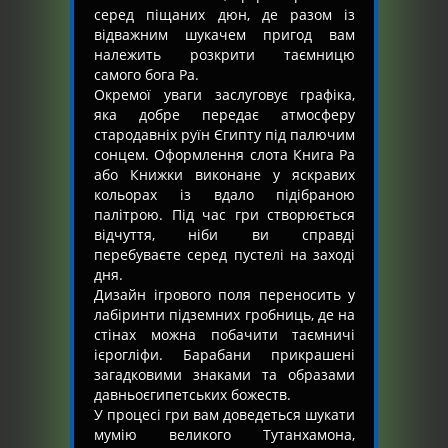
серед піщаних дюн, де разом із
відважним шукачем пригод вам
належить розкрити таємницю
самого бога Ра.
Окремої уваги заслуговує графіка,
яка добре передає атмосферу
стародавніх руїн Єгипту під палючим
сонцем. Оформлення слота Книга Ра
або Книжки виконане у яскравих
кольорах із вдало підібраною
палітрою. Під час гри створюється
відчуття, ніби ви справді
перебуваєте серед пустелі на заході
дня.
Дизайн ігрового поля переносить у
лабіринти підземних гробниць, де на
стінах можна побачити таємничі
ієрогліфи. Барабани прикрашені
загадковими знаками та образами
давньоєгипетських божеств.
У процесі гри вам доведеться шукати
мумію великого Тутанхамона,