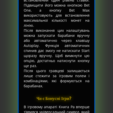
встановлений один рівень ставки.
Підвищити його можна кнопкою Bet
One, а кнопку Bet Max
використовують для встановлення
максимальної кількості монет на
лінію.
Після виконання цих налаштувань
можна запускати барабани вручну
або автоматично через клавішу
Autoplay. Функція автоматичних
спинив дає змогу не натискати Start
щоразу вручну. Щоб вимкнути цю
опцію, достатньо натиснути кнопку
ще раз.
Після цього гравцеві залишається
лише стежити за ігровим полем і
комбінаціями, які формуються на
барабанах.
Чи є Бонусні Ігри?
В ігровому апараті Книга Ра вперше
з’явився універсальний символ, який