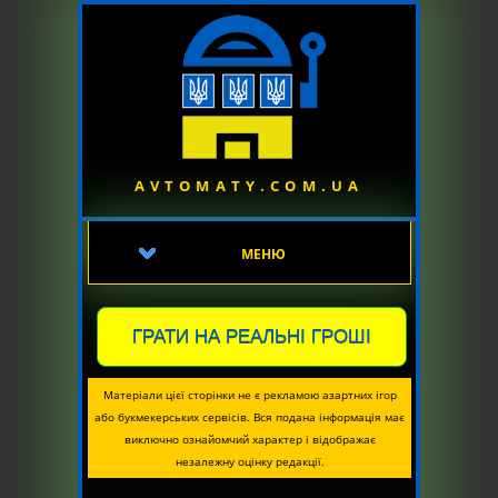
AVTOMATY.COM.UA
МЕНЮ
ГРАТИ НА РЕАЛЬНІ ГРОШІ
Матеріали цієї сторінки не є рекламою азартних ігор
або букмекерських сервісів. Вся подана інформація має
виключно ознайомчий характер і відображає
незалежну оцінку редакції.