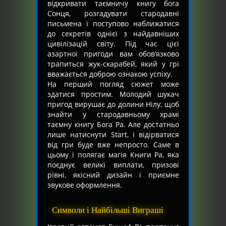
відкривати таємничу книгу бога
Сонця, розгадувати стародавні
письмена і поступово наближатися
до секретів однієї з найдавніших
цивілізацій світу. Під час цієї
азартної пригоди вам обов’язково
трапиться жук-скарабей, який у грі
вважається доброю ознакою успіху.
На перший погляд сюжет може
здатися простим. Молодий шукач
пригод вирушає до долини Нілу, щоб
знайти у стародавньому храмі
таємну книгу Бога Ра. Але достатньо
лише натиснути Start, і відірватися
від гри буде вже непросто. Саме в
цьому і полягає магія Книги Ра, яка
поєднує великі виплати, призові
рівні, якісний дизайн і приємне
звукове оформлення.
Символи і Найбільші Виграші