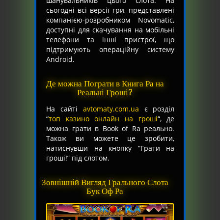
шанувальників цього слота. На
сьогодні всі версії гри, представлені
компанією-розробником Novomatic,
доступні для скачування на мобільні
телефони та інші пристрої, що
підтримують операційну систему
Android.
Де можна Пограти в Книга Ра на
Реальні Гроші?
На сайті
avtomaty.com.ua
є розділ
“
топ казино онлайн на гроші
“, де
можна грати в Book of Ra реально.
Також ви можете це зробити,
натиснувши на кнопку “Грати на
гроші!” під слотом.
Зовнішній Вигляд Грального Слота
Бук Оф Ра