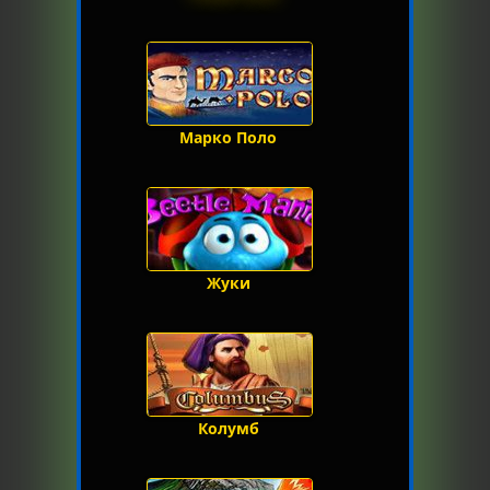
Марко Поло
Жуки
Колумб