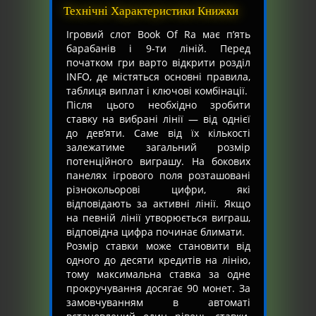
Технічні Характеристики Книжки
Ігровий слот Book Of Ra має п’ять
барабанів і 9-ти ліній. Перед
початком гри варто відкрити розділ
INFO, де містяться основні правила,
таблиця виплат і ключові комбінації.
Після цього необхідно зробити
ставку на вибрані лінії — від однієї
до дев’яти. Саме від їх кількості
залежатиме загальний розмір
потенційного виграшу. На бокових
панелях ігрового поля розташовані
різнокольорові цифри, які
відповідають за активні лінії. Якщо
на певній лінії утворюється виграш,
відповідна цифра починає блимати.
Розмір ставки може становити від
одного до десяти кредитів на лінію,
тому максимальна ставка за одне
прокручування досягає 90 монет. За
замовчуванням в автоматі