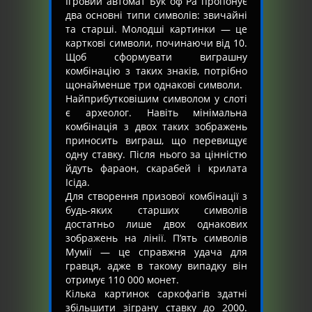
Ігровий автомат Бук оф Ра пропонує
два основні типи символів: звичайні
та старші. Молодші картинки — це
карткові символи, починаючи від 10.
Щоб сформувати виграшну
комбінацію з таких знаків, потрібно
щонайменше три однакові символи.
Найприбутковішим символом у слоті
є археолог. Навіть мінімальна
комбінація з двох таких зображень
приносить виграш, що перевищує
одну ставку. Після нього за цінністю
йдуть фараон, скарабей і крилата
Ісіда.
Для створення призової комбінації з
будь-яких старших символів
достатньо лише двох однакових
зображень на лінії. П’ять символів
Мумії — це справжня удача для
гравця, адже в такому випадку він
отримує 110 000 монет.
Кілька картинок саркофагів здатні
збільшити зіграну ставку до 2000.