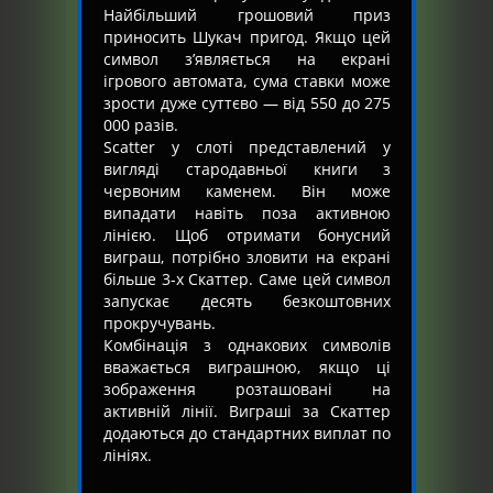
Найбільший грошовий приз
приносить Шукач пригод. Якщо цей
символ з’являється на екрані
ігрового автомата, сума ставки може
зрости дуже суттєво — від 550 до 275
000 разів.
Scatter у слоті представлений у
вигляді стародавньої книги з
червоним каменем. Він може
випадати навіть поза активною
лінією. Щоб отримати бонусний
виграш, потрібно зловити на екрані
більше 3-х Скаттер. Саме цей символ
запускає десять безкоштовних
прокручувань.
Комбінація з однакових символів
вважається виграшною, якщо ці
зображення розташовані на
активній лінії. Виграші за Скаттер
додаються до стандартних виплат по
лініях.