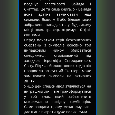
поєднує властивості Вайлда і
Скаттер. Це та сама книга. Як Вайлда
вона здатна замінювати інші
символи. Якщо ж 3 або більше таких
зображень випадають у будь-якому
місці поля, гравець отримує 10 фрі-
спинами.
Перед початком серії безкоштовних
обертань із символів основної гри
випадковим чином обирається
спецсимвол, стилізований під
загадкові ієрогліфи Стародавнього
Світу. Під час безкоштовних ходів він
працює як розсувний Скаттер і може
замінювати символи на активних
лініях.
Якщо цей спецсимвол з’являється на
виграшній лінії, він трансформується
у той знак, який забезпечить
максимально вигідну комбінацію.
Саме завдяки цьому механізму слот
дає шанс виграти дуже великі суми.