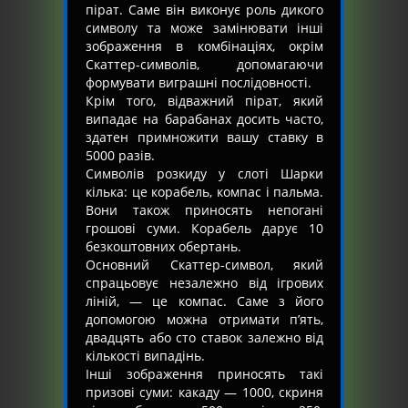
пірат. Саме він виконує роль дикого
символу та може замінювати інші
зображення в комбінаціях, окрім
Скаттер-символів, допомагаючи
формувати виграшні послідовності.
Крім того, відважний пірат, який
випадає на барабанах досить часто,
здатен примножити вашу ставку в
5000 разів.
Символів розкиду у слоті Шарки
кілька: це корабель, компас і пальма.
Вони також приносять непогані
грошові суми. Корабель дарує 10
безкоштовних обертань.
Основний Скаттер-символ, який
спрацьовує незалежно від ігрових
ліній, — це компас. Саме з його
допомогою можна отримати п’ять,
двадцять або сто ставок залежно від
кількості випадінь.
Інші зображення приносять такі
призові суми: какаду — 1000, скриня