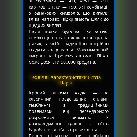
зі скарбами — 500, мечі — 250,
карткові знаки — 150. Усі комбінації
з однакових символів, що випали
зліва направо, відкривають шлях до
щедрих виплат.
Після появи будь-якої виграшної
комбінації на вас також чекає гра на
ризик, у якій традиційно потрібно
вгадати колір карти. Максимальний
виграш на ігровому автоматі Пірат
може досягати 500000 кредитів.
Технічні Характеристики Слота
Шаркі
Ігровий автомат Акула — це
класичний представник онлайн
гемблинга з традиційними
правилами від легендарного
розробника Новоматік. У
розпорядженні гравця є п’ять
барабанів і дев’ять ігрових ліній.
Перед початком гри необхідно