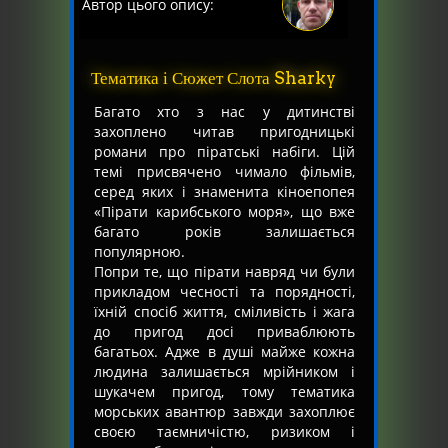
Автор цього опису:
Тематика і Сюжет Слота Sharky
Багато хто з нас у дитинстві
захоплено читав пригодницькі
романи про піратські набіги. Цій
темі присвячено чимало фільмів,
серед яких і знаменита кіноепопея
«Пірати карибського моря», що вже
багато років залишається
популярною.
Попри те, що пірати навряд чи були
прикладом чесності та порядності,
їхній спосіб життя, сміливість і жага
до пригод досі приваблюють
багатьох. Адже в душі майже кожна
людина залишається мрійником і
шукачем пригод, тому тематика
морських авантюр завжди захоплює
своєю таємничістю, ризиком і