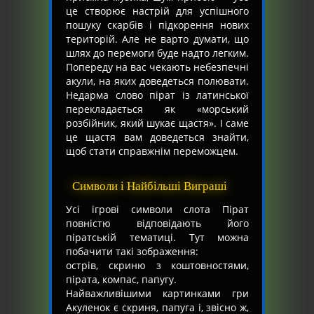
це створює настрій для успішного
пошуку скарбів і підкорення нових
територій. Але не варто думати, що
шлях до перемоги буде надто легким.
Попереду на вас чекають небезпечні
акули, на яких доведеться полювати.
Недарма слово пірат із латинської
перекладається як «морський
розбійник, який шукає щастя». І саме
це щастя вам доведеться знайти,
щоб стати справжнім переможцем.
Символи і Найбільші Виграші
Усі ігрові символи слота Пірат
повністю відповідають його
піратській тематиці. Тут можна
побачити такі зображення:
острів, скриню з коштовностями,
пірата, компас, папугу.
Найважливішими картинками гри
Акуленок є скриня, папуга і, звісно ж,