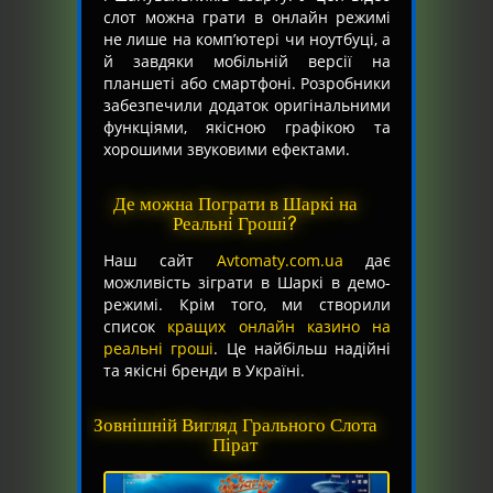
слот можна грати в онлайн режимі
не лише на комп’ютері чи ноутбуці, а
й завдяки мобільній версії на
планшеті або смартфоні. Розробники
забезпечили додаток оригінальними
функціями, якісною графікою та
хорошими звуковими ефектами.
Де можна Пограти в Шаркі на
Реальні Гроші?
Наш сайт
Avtomaty.com.ua
дає
можливість зіграти в Шаркі в демо-
режимі. Крім того, ми створили
список
кращих онлайн казино на
реальні гроші
. Це найбільш надійні
та якісні бренди в Україні.
Зовнішній Вигляд Грального Слота
Пірат