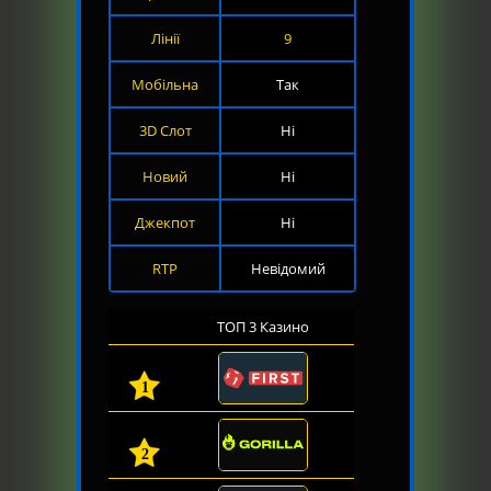
Лінії
9
Мобільна
Так
3D Слот
Ні
Новий
Ні
Джекпот
Ні
RTP
Невідомий
ТОП 3 Казино
1
2