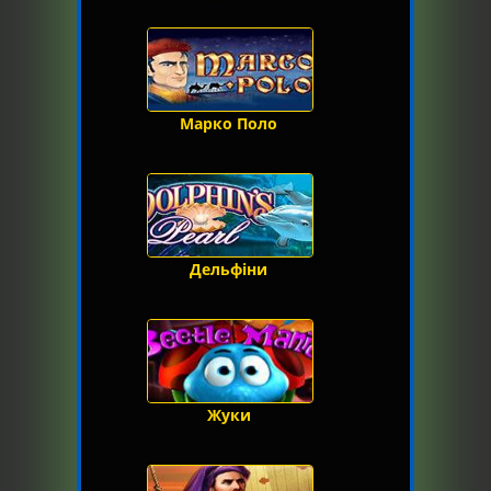
Марко Поло
Дельфіни
Жуки