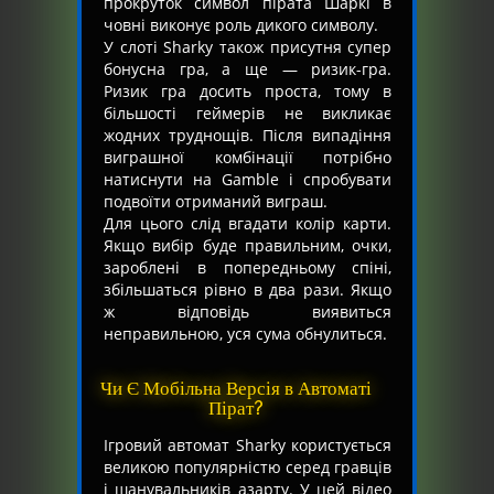
прокруток символ пірата Шаркі в
човні виконує роль дикого символу.
У слоті Sharky також присутня супер
бонусна гра, а ще — ризик-гра.
Ризик гра досить проста, тому в
більшості геймерів не викликає
жодних труднощів. Після випадіння
виграшної комбінації потрібно
натиснути на Gamble і спробувати
подвоїти отриманий виграш.
Для цього слід вгадати колір карти.
Якщо вибір буде правильним, очки,
зароблені в попередньому спіні,
збільшаться рівно в два рази. Якщо
ж відповідь виявиться
неправильною, уся сума обнулиться.
Чи Є Мобільна Версія в Автоматі
Пірат?
Ігровий автомат Sharky користується
великою популярністю серед гравців
і шанувальників азарту. У цей відео