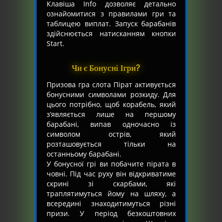
Клавіша Info дозволяє детально
ознайомитися з правилами гри та
таблицею виплат. Запуск барабанів
здійснюється натисканням кнопки
Start.
Чи є Бонусні Ігри?
Призова гра слота Пірат активується
бонусними символами розкиду. Для
цього потрібно, щоб корабель, який
з’являється лише на першому
барабані, випав одночасно із
символом острів, який
розташовується тільки на
останньому барабані.
У бонусної грі ви побачите пірата в
човні. Під час руху він відкриватиме
скрині зі скарбами, які
траплятимуться йому на шляху, а
всередині знаходитимуться різні
призи. У період безкоштовних