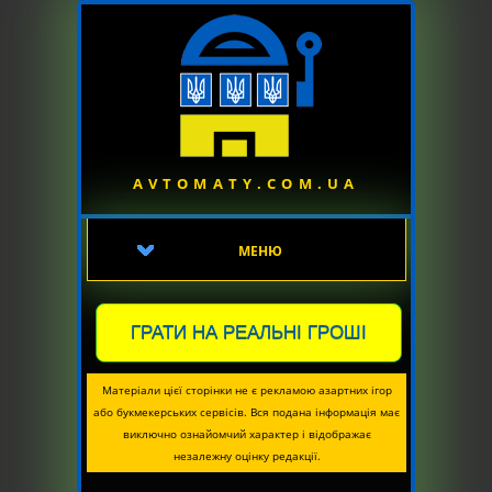
AVTOMATY.COM.UA
МЕНЮ
ГРАТИ НА РЕАЛЬНІ ГРОШІ
Матеріали цієї сторінки не є рекламою азартних ігор
або букмекерських сервісів. Вся подана інформація має
виключно ознайомчий характер і відображає
незалежну оцінку редакції.