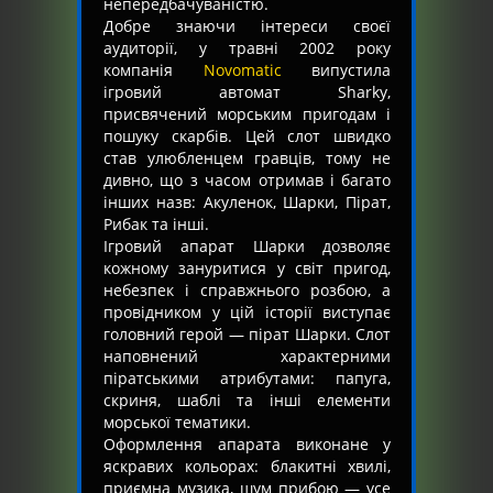
непередбачуваністю.
Добре знаючи інтереси своєї
аудиторії, у травні 2002 року
компанія
Novomatic
випустила
ігровий автомат Sharky,
присвячений морським пригодам і
пошуку скарбів. Цей слот швидко
став улюбленцем гравців, тому не
дивно, що з часом отримав і багато
інших назв: Акуленок, Шарки, Пірат,
Рибак та інші.
Ігровий апарат Шарки дозволяє
кожному зануритися у світ пригод,
небезпек і справжнього розбою, а
провідником у цій історії виступає
головний герой — пірат Шарки. Слот
наповнений характерними
піратськими атрибутами: папуга,
скриня, шаблі та інші елементи
морської тематики.
Оформлення апарата виконане у
яскравих кольорах: блакитні хвилі,
приємна музика, шум прибою — усе