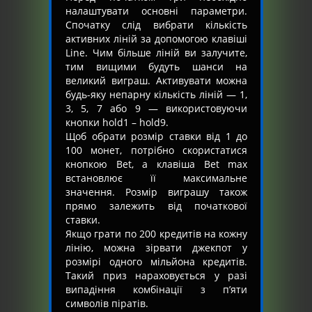
налаштувати основні параметри.
Спочатку слід вибрати кількість
активних ліній за допомогою клавіші
Line. Чим більше ліній ви залучите,
тим вищими будуть шанси на
великий виграш. Активувати можна
будь-яку непарну кількість ліній — 1,
3, 5, 7 або 9 — використовуючи
кнопки hold1 – hold9.
Щоб обрати розмір ставки від 1 до
100 монет, потрібно скористатися
кнопкою Bet, а клавіша Bet max
встановлює її максимальне
значення. Розмір виграшу також
прямо залежить від початкової
ставки.
Якщо грати по 200 кредитів на кожну
лінію, можна зірвати джекпот у
розмірі одного мільйона кредитів.
Такий приз нараховується у разі
випадіння комбінації з п’яти
символів піратів.