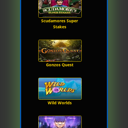
Scudamores Super
Stakes
Gonzos Quest
Wild Worlds