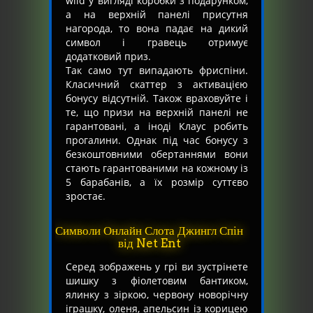
wild у вигляді коробки з подарунком,
а на верхній панелі присутня
нагорода, то вона падає на дикий
символ і гравець отримує
додатковий приз.
Так само тут випадають фриспіни.
Класичний скаттер з активацією
бонусу відсутній. Також враховуйте і
те, що призи на верхній панелі не
гарантовані, а іноді Клаус робить
прогалини. Однак під час бонусу з
безкоштовними обертаннями вони
стають гарантованими на кожному із
5 барабанів, а їх розмір суттєво
зростає.
Символи Онлайн Слота Джингл Спін
від Net Ent
Серед зображень у грі ви зустрінете
шишку з фіолетовим бантиком,
ялинку з зіркою, червону новорічну
іграшку, оленя, апельсин із корицею