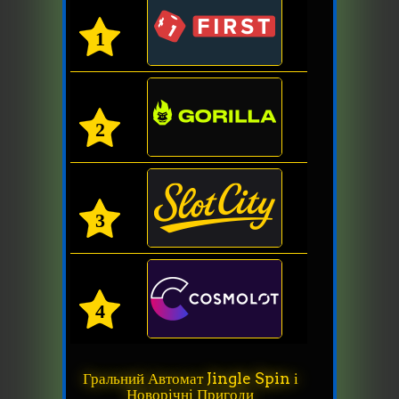
1
2
3
4
Гральний Автомат Jingle Spin і
Новорічні Пригоди