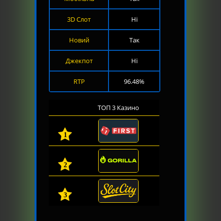
3D Слот
Ні
Новий
Так
Джекпот
Ні
RTP
96.48%
ТОП 3 Казино
1
2
3