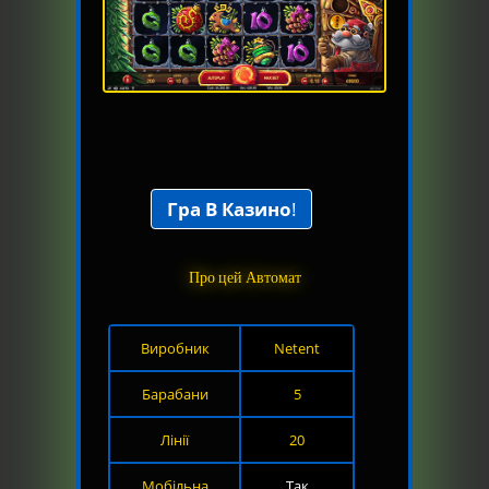
Гра В Казино
!
Про цей Автомат
Виробник
Netent
Барабани
5
Лінії
20
Мобільна
Так