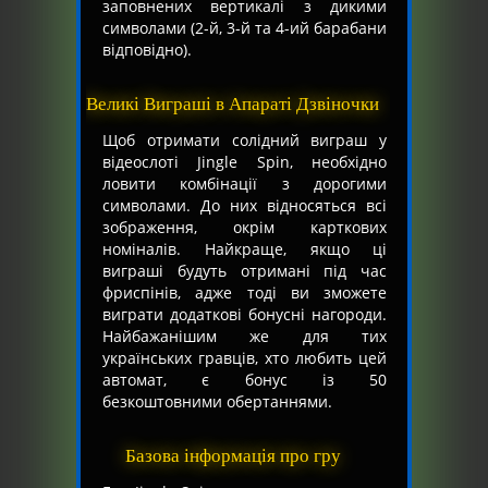
заповнених вертикалі з дикими
символами (2-й, 3-й та 4-ий барабани
відповідно).
Великі Виграші в Апараті Дзвіночки
Щоб отримати солідний виграш у
відеослоті Jingle Spin, необхідно
ловити комбінації з дорогими
символами. До них відносяться всі
зображення, окрім карткових
номіналів. Найкраще, якщо ці
виграші будуть отримані під час
фриспінів, адже тоді ви зможете
виграти додаткові бонусні нагороди.
Найбажанішим же для тих
українських гравців, хто любить цей
автомат, є бонус із 50
безкоштовними обертаннями.
Базова інформація про гру