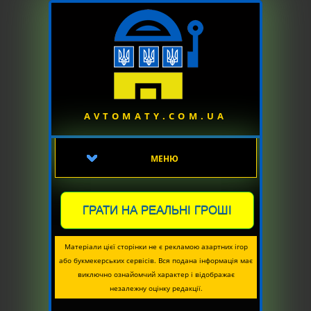
AVTOMATY.COM.UA
МЕНЮ
ГРАТИ НА РЕАЛЬНІ ГРОШІ
Матеріали цієї сторінки не є рекламою азартних ігор
або букмекерських сервісів. Вся подана інформація має
виключно ознайомчий характер і відображає
незалежну оцінку редакції.