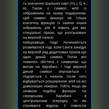
та значення гральних карт (10, J, Q, K,
A). Також є символ wild із
зображеним на ньому подарунком.
Цей символ виконує не тільки
класичну функцію із заміни інших
зображень, але й ловить для вас
спеціальні призи, що розташовані
на верхній панелі.
Найцікавіше події починаються
розвиватися тоді, коли Санта закидує
на верхній ряд додаткових призів ще
один дикий символ. Потім він
повинен збігтися з символом, що
випав на барабані. І тоді верхній
дикий символ опускається і
з’єднується з нижнім, після чого
відбувається розширення wild на всі
довколишні комірки. Тобто, якщо ви
зловили подібну функцію на
середньому барабані в
центральному осередку, то ви
отримаєте відразу 3 повністю