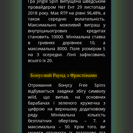
Гра Jingle Spin випущена шведським
провайдером Нет Ент 29 листопада
2018 року. Має RTP на рівні 96,48%, а
також середню волатильність.
Максимально можливий виграш у
внутрішньоігрових кредитах
становить 10000. Мінімальна ставка
в гривнях дорівнює 10, а
максимальна 8000. Поле розміром 5
на 3 осередки. Лінії зафіксовано,
всього їх 20.
Бонусний Раунд з Фриспінами
Отримання бонусу Free Spins
відбувається завдяки збігу символу
wild, що випав, на основних
барабанах і зеленого кружечка з
цифрою на верхньому додатковому
ряду. Мінімальна кількість
безплатних обертань – 7, а
максимальна – 50. Крім того, ви
можете отримати їх додатково під