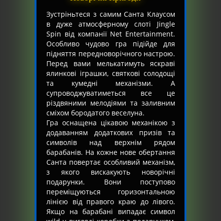
Зустріньтеся з самим Санта Клаусом
в дуже атмосферному слоті Jingle
Spin від компанії Net Entertainment.
Особливо чудово гра підійде для
підняття передноворічного настрою.
Перед вами мелькатимуть яскраві
ялинкові іграшки, святкові солодощі
та кумедні механізми. А
супроводжуватиметься все це
різдвяними мелодіями та заливним
сміхом бородатого веселуна.
Гра оснащена цікавою механікою з
додаванням додаткових призів та
символів над верхнім рядом
барабанів. На кожне нове обертання
Санта повертає особливий механізм,
з якого вискакують новорічні
подарунки. Вони поступово
переміщуються горизонтальною
лінією від правого краю до лівого.
Якщо на барабані випадає символ