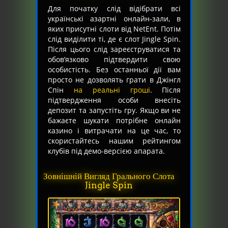
Для початку слід відібрати всі
українські азартні онлайн-зали, в
яких присутні слоти від NetEnt. Потім
слід виділити ті, де є слот Jingle Spin.
Після цього слід зареєструватися та
обов’язково підтвердити свою
особистість. Без останньої дії вам
просто не дозволять грати в Джінгл
Спін
на реальні гроші
. Після
підтвердження особи внесіть
депозит та запустіть гру. Якщо ви не
бажаєте шукати потрібне онлайн
казино і витрачати на це час, то
скористайтесь нашим рейтингом
клубів під демо-версією апарата.
Зовнішній Вигляд Грального Слота
Jingle Spin