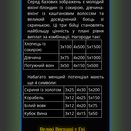
Серед базових зображень є молодий
вікінг-блондин із сокирою, дівчина-
вікінг із каштановим волоссям та
великий досвідчений боєць зі
скринькою. Ці три бійці становлять
найбільшу цінність у плані рівня
виплат за комбінації. Нагороди такі:
Хлопець із
3х100
4х500
5х1500
сокирою
Дівчина
3х75
4х200
5х1000
Потужний воїн
3х50
4х150
5х500
Набагато менший потенціал мають
ще 4 символи:
Скриня із золотом
3х25
4х30
5х200
Корабель
3х12
4х25
5х150
Білий вовк
3х12
4х20
5х75
Кубок Вина
3х12
4х15
5х50
Великі Виграші у Грі