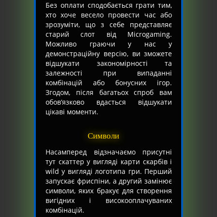
Без оплати сподобається грати тим,
хто хоче весело провести час або
зрозуміти, що з себе представляє
старий слот від Microgaming.
Можливо граючи у нас у
демонстраційну версію, ви зможете
відшукати закономірності та
залежності при випаданні
комбінацій або бонусних ігор.
Згодом, після багатьох спроб вам
обов’язково вдасться відшукати
цікаві моменти.
Символи
Насамперед відзначаємо присутні
тут скаттер у вигляді карти скарбів і
wild у вигляді логотипа гри. Перший
запускає фриспіни, а другий замінює
символи, яких бракує для створення
вигідних і високооплачуваних
комбінацій.