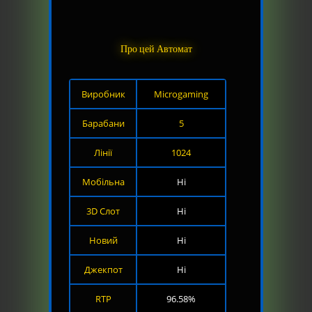
Про цей Автомат
Виробник
Microgaming
Барабани
5
Лінії
1024
Мобільна
Ні
3D Слот
Ні
Новий
Ні
Джекпот
Ні
RTP
96.58%