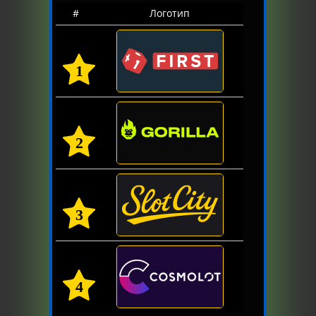
#
Логотип
1
2
3
4