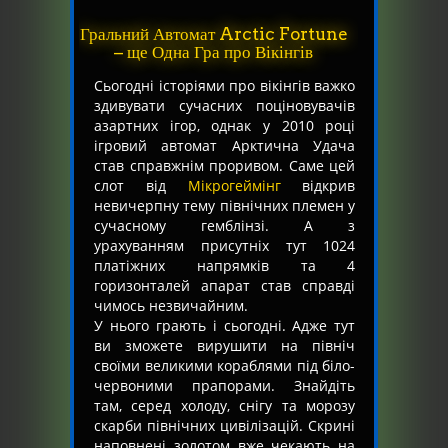
Гральний Автомат Arctic Fortune
– ще Одна Гра про Вікінгів
Сьогодні історіями про вікінгів важко
здивувати сучасних поціновувачів
азартних ігор, однак у 2010 році
ігровий автомат Арктична Удача
став справжнім проривом. Саме цей
слот від
Мікрогеймінг
відкрив
невичерпну тему північних племен у
сучасному гемблінзі. А з
урахуванням присутніх тут 1024
платіжних напрямків та 4
горизонталей апарат став справді
чимось незвичайним.
У нього грають і сьогодні. Адже тут
ви зможете вирушити на північ
своїми великими кораблями під біло-
червоними прапорами. Знайдіть
там, серед холоду, снігу та морозу
скарби північних цивілізацій. Скрині
наповнені золотом вже чекають на