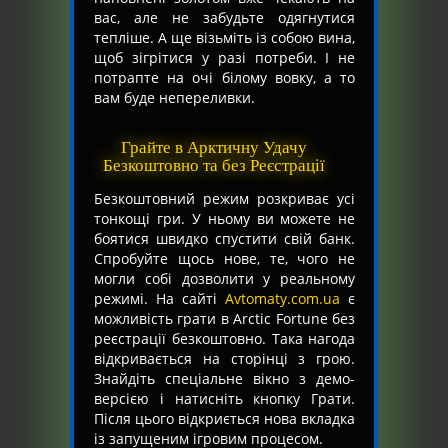
вас, але не забудьте одягнутися
тепліше. А ще візьміть із собою вина,
щоб зігрітися у разі потреби. І не
потрапте на очі білому вовку, а то
вам буде непереливки.
Грайте в Арктичну Удачу
Безкоштовно та без Реєстрації
Безкоштовний режим розкриває усі
тонкощі гри. У ньому ви можете не
боятися швидко спустити свій банк.
Спробуйте щось нове, те, чого не
могли собі дозволити у реальному
режимі. На сайті
Avtomaty.com.ua
є
можливість грати в Arctic Fortune без
реєстрації безкоштовно. Така нагода
відкривається на сторінці з грою.
Знайдіть спеціальне вікно з демо-
версією і натисніть кнопку Грати.
Після цього відкриється нова вкладка
із запущеним ігровим процесом.