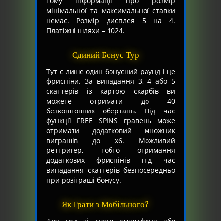
тому інформації про розмір
мінімальної та максимальної ставки
немає. Розмір дисплея 5 на 4.
Платіжні шляхи – 1024.
Єдиний Бонус Тур
Тут є лише один бонусний раунд і це
фриспіни. За випадання 3, 4 або 5
скаттерів із картою скарбів ви
можете отримати до 40
безкоштовних обертань. Під час
функції FREE SPINS гравець може
отримати додатковий множник
виграшів до х6. Можливий
реттригер, тобто отримання
додаткових фриспінів під час
випадання скаттерів безпосередньо
при розіграші бонусу.
Як Грати з Мобільного?
Для гри зі свого смартфона або