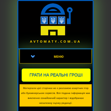
AVTOMATY.COM.UA
МЕНЮ
ГРАТИ НА РЕАЛЬНІ ГРОШІ
Матеріали цієї сторінки не є рекламою азартних ігор
або букмекерських сервісів. Вся подана інформація має
виключно ознайомчий характер і відображає
незалежну оцінку редакції.