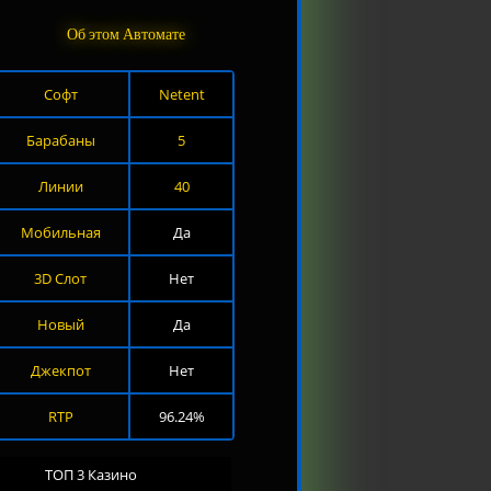
Об этом Автомате
Софт
Netent
Барабаны
5
Линии
40
Мобильная
Да
3D Слот
Нет
Новый
Да
Джекпот
Нет
RTP
96.24%
ТОП 3 Казино