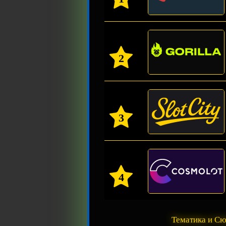
2
3
4
Тематика и С