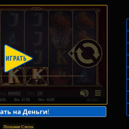
ать на Деньги
!
Похожие Слоты