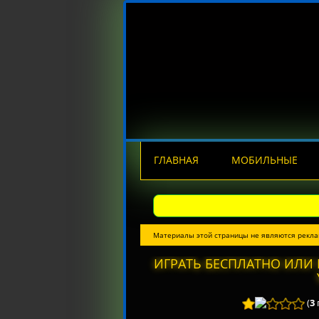
ГЛАВНАЯ
МОБИЛЬНЫЕ
Материалы этой страницы не являются реклам
ИГРАТЬ БЕСПЛАТНО ИЛИ 
(
3
г