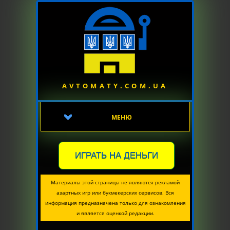
AVTOMATY.COM.UA
МЕНЮ
ИГРАТЬ НА ДЕНЬГИ
Материалы этой страницы не являются рекламой
азартных игр или букмекерских сервисов. Вся
информация предназначена только для ознакомления
и является оценкой редакции.