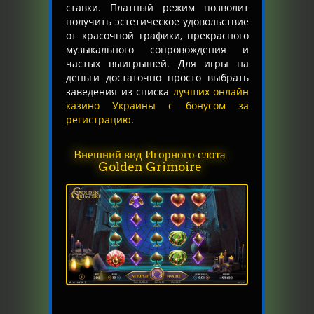
ставки. Платный режим позволит
получить эстетическое удовольствие
от красочной графики, прекрасного
музыкального сопровождения и
частых выигрышей. Для игры на
деньги достаточно просто выбрать
заведения из списка
лучших онлайн
казино Украины с бонусом за
регистрацию
.
Внешний вид Игорного слота
Golden Grimoire