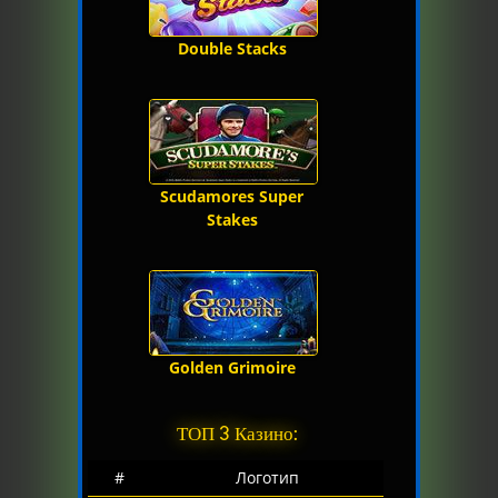
Double Stacks
Scudamores Super
Stakes
Golden Grimoire
ТОП 3 Казино:
#
Логотип