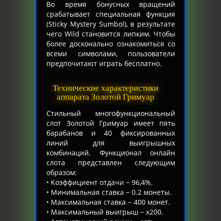
Во время бонусных вращений
срабатывает специальная функция
(Sticky Mystery Sumbol), в результате
чего Wild становится липким. Чтобы
более досконально ознакомиться со
всеми символами, пользователи
предпочитают играть бесплатно.
Технические характеристики
аппарата Золотой Гримуар
Стильный многофункциональный
слот Золотой Гримуар имеет пять
барабанов и 40 фиксированных
линий для выигрышных
комбинаций. Функционал онлайн
слота представлен следующим
образом:
• Коэффициент отдачи − 96,4%.
• Минимальная ставка − 0.2 монеты.
• Максимальная ставка − 400 монет.
• Максимальный выигрыш − х200.