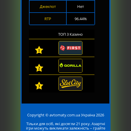
Джекпот
Нет
RTP
96.44%
ТОП 3 Казино
1
2
3
Copyright © avtomaty.com.ua Україна 2026
Тільки для осіб, які досягли 21 року. Азартні
ігри можуть викликати залежність – грайте