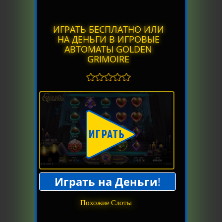
ИГРАТЬ БЕСПЛАТНО ИЛИ
НА ДЕНЬГИ В ИГРОВЫЕ
АВТОМАТЫ GOLDEN
GRIMOIRE
Играть на Деньги
!
Похожие Слоты