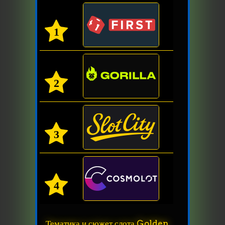
1
2
3
4
Тематика и сюжет слота Golden