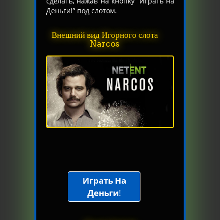
сделать, нажав на кнопку “Играть на
Деньги!” под слотом.
Внешний вид Игорного слота
Narcos
Играть На
Деньги
!