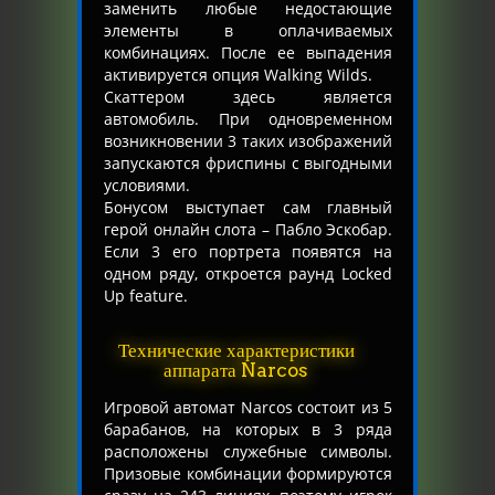
заменить любые недостающие
элементы в оплачиваемых
комбинациях. После ее выпадения
активируется опция Walking Wilds.
Скаттером здесь является
автомобиль. При одновременном
возникновении 3 таких изображений
запускаются фриспины с выгодными
условиями.
Бонусом выступает сам главный
герой онлайн слота – Пабло Эскобар.
Если 3 его портрета появятся на
одном ряду, откроется раунд Locked
Up feature.
Технические характеристики
аппарата Narcos
Игровой автомат Narcos состоит из 5
барабанов, на которых в 3 ряда
расположены служебные символы.
Призовые комбинации формируются