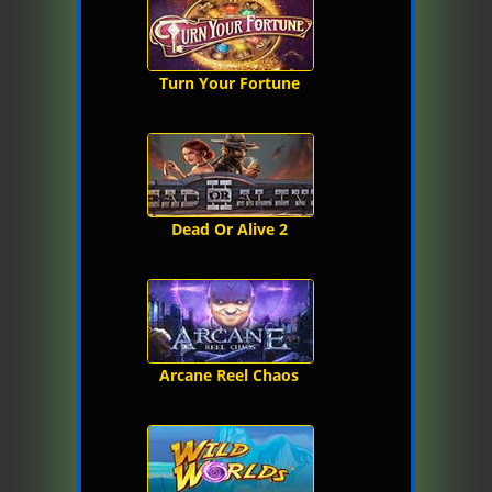
Turn Your Fortune
Dead Or Alive 2
Arcane Reel Chaos