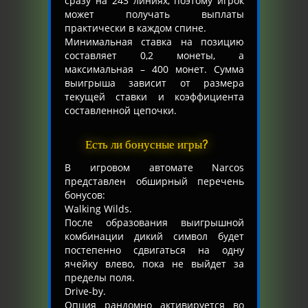
сразу на 243 линиях, поэтому игрок
может получать выплаты
практически в каждом спине.
Минимальная ставка на позицию
составляет 0,2 монеты, а
максимальная – 400 монет. Сумма
выигрыша зависит от размера
текущей ставки и коэффициента
составленной цепочки.
Есть ли бонусные игры?
В игровом автомате Narcos
представлен обширный перечень
бонусов:
Walking Wilds.
После образования выигрышной
комбинации дикий символ будет
постепенно сдвигаться на одну
ячейку влево, пока не выйдет за
пределы поля.
Drive-by.
Опция рандомно активируется во