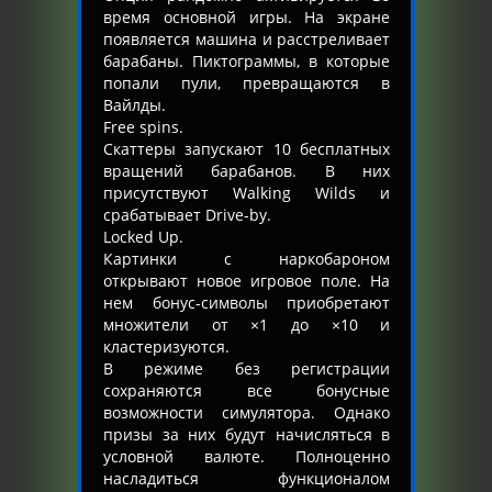
время основной игры. На экране
появляется машина и расстреливает
барабаны. Пиктограммы, в которые
попали пули, превращаются в
Вайлды.
Free spins.
Скаттеры запускают 10 бесплатных
вращений барабанов. В них
присутствуют Walking Wilds и
срабатывает Drive-by.
Locked Up.
Картинки с наркобароном
открывают новое игровое поле. На
нем бонус-символы приобретают
множители от ×1 до ×10 и
кластеризуются.
В режиме без регистрации
сохраняются все бонусные
возможности симулятора. Однако
призы за них будут начисляться в
условной валюте. Полноценно
насладиться функционалом