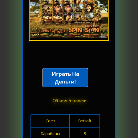
Играть На
Деньги
!
Об этом Автомате
Софт
Betsoft
Барабаны
5