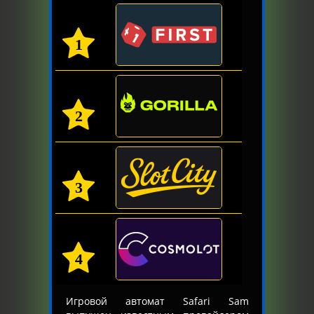
1
2
3
4
Игровой автомат Safari Sam