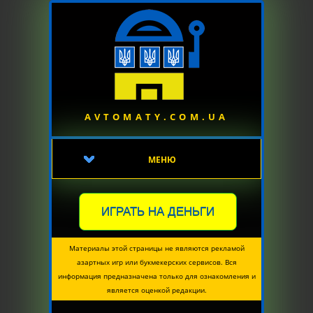
AVTOMATY.COM.UA
МЕНЮ
ИГРАТЬ НА ДЕНЬГИ
Материалы этой страницы не являются рекламой
азартных игр или букмекерских сервисов. Вся
информация предназначена только для ознакомления и
является оценкой редакции.