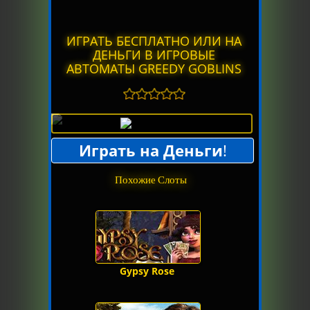
ИГРАТЬ БЕСПЛАТНО ИЛИ НА
ДЕНЬГИ В ИГРОВЫЕ
АВТОМАТЫ GREEDY GOBLINS
Играть на Деньги
!
Похожие Слоты
Gypsy Rose