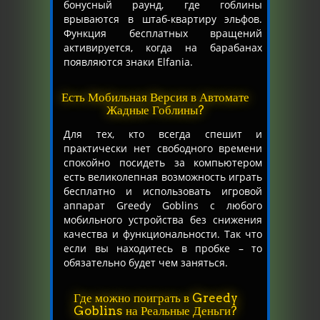
бонусный раунд, где гоблины
врываются в штаб-квартиру эльфов.
Функция бесплатных вращений
активируется, когда на барабанах
появляются знаки Elfania.
Есть Мобильная Версия в Автомате
Жадные Гоблины?
Для тех, кто всегда спешит и
практически нет свободного времени
спокойно посидеть за компьютером
есть великолепная возможность играть
бесплатно и использовать игровой
аппарат Greedy Goblins с любого
мобильного устройства без снижения
качества и функциональности. Так что
если вы находитесь в пробке – то
обязательно будет чем заняться.
Где можно поиграть в Greedy
Goblins на Реальные Деньги?