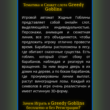
Тематика и Сюжет слота Greedy
Goblins
Игровой автомат Жадные Гоблины
представляет собой онлайн слот,
выделяющийся индивидуальностью.
Персонажи, анимация и сюжетная
линия, все это объединяется, чтобы
предложить игроку отлично провести
время. Барабаны расположены в лесу,
где обитают сказочные существа. Есть
гоблин, который стоит сбоку от
барабанов, наблюдая и реагируя на
вращения. За ним видна дверь в их
домик на дереве, а по бокам барабанов,
где пронумерованы линии выплат,
растут виноградные лозы. Каждый из
символов в игре очень реалистичен и
имеет истинную 3D-форму.
Зачем Играть в Greedy Goblins
бесплатно и без Регистрации?