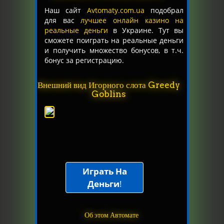
Наш сайт
Avtomaty.com.ua
подобрал
для вас
лучшее онлайн казино на
реальные деньги
в Украине. Тут вы
сможете поиграть на реальные деньги
и получить множество бонусов, в т.ч.
бонус за регистрацию.
Внешний вид Игорного слота Greedy
Goblins
Играть На
Деньги
!
Об этом Автомате