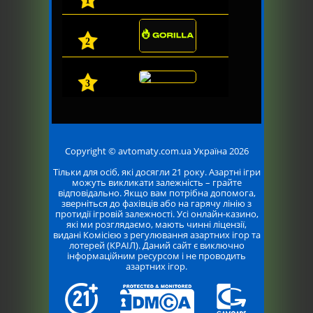
1
2
3
Copyright © avtomaty.com.ua Україна 2026
Тільки для осіб, які досягли 21 року. Азартні ігри
можуть викликати залежність – грайте
відповідально. Якщо вам потрібна допомога,
зверніться до фахівців або на гарячу лінію з
протидії ігровій залежності. Усі онлайн-казино,
які ми розглядаємо, мають чинні ліцензії,
видані Комісією з регулювання азартних ігор та
лотерей (КРАІЛ). Даний сайт є виключно
інформаційним ресурсом і не проводить
азартних ігор.