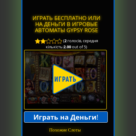
ИГРАТЬ БЕСПЛАТНО ИЛИ
НА ДЕНЬГИ В ИГРОВЫЕ
АВТОМАТЫ GYPSY ROSE
(
2
голосів, середня
кількість:
2.00
out of 5)
Играть на Деньги
!
Похожие Слоты