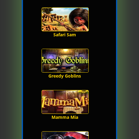
Safari Sam
Greedy Goblins
Mamma Mia