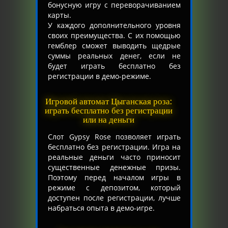
бонусную игру с переворачиванием
карты.
У каждого дополнительного уровня
своих преимущества. С их помощью
гемблер сможет выводить щедрые
суммы реальных денег, если не
будет играть бесплатно без
регистрации в демо-режиме.
Игровой автомат Цыганская роза:
играть бесплатно без регистрации
или на деньги
Слот Gypsy Rose позволяет играть
бесплатно без регистрации. Игра на
реальные деньги часто приносит
существенные денежные призы.
Поэтому перед началом игры в
режиме с депозитом, который
доступен после регистрации, лучше
набраться опыта в демо-игре.