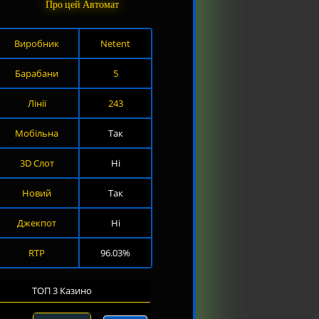
Про цей Автомат
Виробник
Netent
Барабани
5
Лінії
243
Мобільна
Так
3D Слот
Ні
Новий
Так
Джекпот
Ні
RTP
96.03%
ТОП 3 Казино