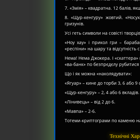
7. «Змія» – квадратна. 12 балів, я
8. «Щур-кенгуру» жовтий. «Носу
гризунів.
Усі геть символи на совісті творці
«Ноу хау» і прикол гри – бараба
«респіни» на шару та відсутність 
Нема! Нема Джокера. І «скаттера» 
«ва-банк» по безпрєдєлу рубитися 
Що і як можна «наколядувати»:
«Ягуар» – кине до торби 3, 6 або 9 
«Щур-кенгуру» – 2, 4 або 6 вкладів.
«Лінивець» – від 2 до 6.
«Мавпа» – 2-6.
Тотеми-криптограми по каменю най
Технічні Ха