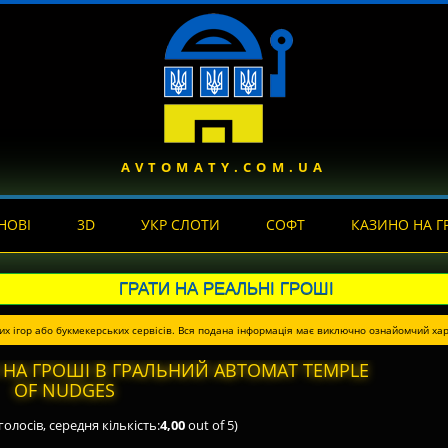
AVTOMATY.COM.UA
НОВІ
3D
УКР СЛОТИ
СОФТ
КАЗИНО НА Г
ГРАТИ НА РЕАЛЬНІ ГРОШІ
их ігор або букмекерських сервісів. Вся подана інформація має виключно ознайомчий хар
НА ГРОШІ В ГРАЛЬНИЙ АВТОМАТ TEMPLE
OF NUDGES
голосів, середня кількість:
4,00
out of 5)