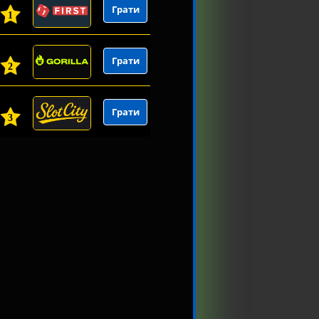
Грати
1
Грати
2
Грати
3