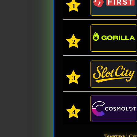
1
2
3
4
Тематика і С