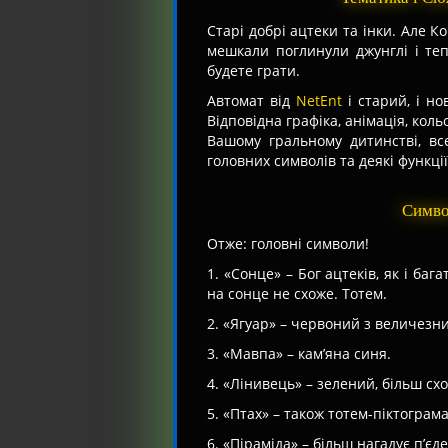
Старі добрі ацтеки та інки. Але К
мешкали поглинули джунглі і те
будете грати.
Автомат від
NetEnt
і старий, і н
Відповідна графіка, анімація, кол
Вашому гральному дитинстві, вс
головних символів та деякі функції
Симво
Отже: головні символи!
1. «Сонце» – Бог ацтеків, як і баг
на сонце не схоже. Тотем.
2. «Ягуар» – червоний з величезн
3. «Мавпа» – кам’яна синя.
4. «Лінивець» – зелений, більш сх
5. «Птах» – також тотем-піктограма
6. «Піраміда» – більш нагадує п’єд