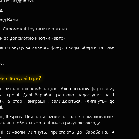
, не заздрю «-».
д.
ред Вами.
и. Спроможні і зупинити автомат.
и за допомогою кнопки «авто».
ція звуку, загального фону, швидкі оберти та таке
а.
Чи є Бонусні Ігри?
ою виграшною комбінацією. Але спочатку фартовому
ті гроші. Далі барабан, раптово, падає униз на 1
я», а старі, виграшні, залишаються, «липнуть» до
і.
ш, Respins. Цей напис може на щастя намалюватися
халявні оберти «фрі-спіни» за рахунок закладу.
шні символи липнуть, пристають до барабанів. А
у.