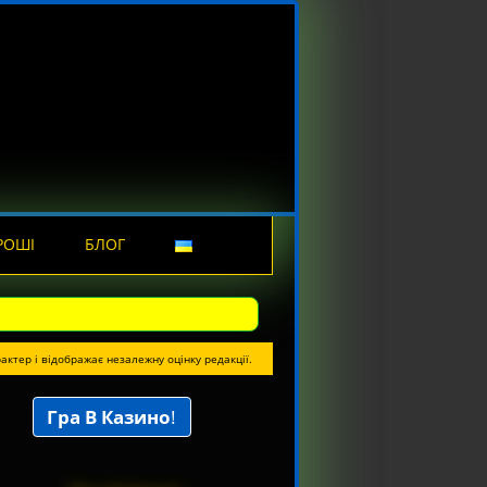
РОШІ
БЛОГ
актер і відображає незалежну оцінку редакції.
Гра В Казино
!