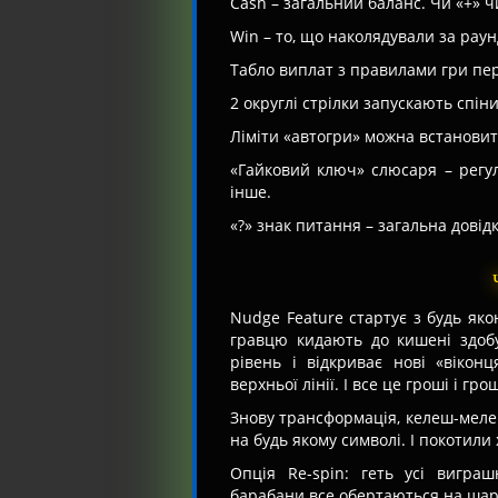
Cash – загальний баланс. Чи «+» чи
Win – то, що наколядували за раун
Табло виплат з правилами гри пе
2 округлі стрілки запускають спін
Ліміти «автогри» можна встановит
«Гайковий ключ» слюсаря – регуля
інше.
«?» знак питання – загальна довідк
Nudge Feature стартує з будь як
гравцю кидають до кишені здобу
рівень і відкриває нові «віконц
верхньої лінії. І все це гроші і грош
Знову трансформація, келеш-меле
на будь якому символі. І покотили 
Опція Re-spin: геть усі вигра
барабани все обертаються на шар