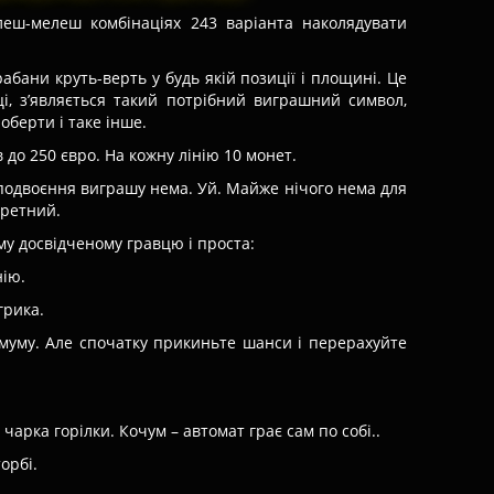
елеш-мелеш комбінаціях 243 варіанта наколядувати
абани круть-верть у будь якій позиції і площині. Це
і, з’являється такий потрібний виграшний символ,
оберти і таке інше.
 до 250 євро. На кожну лінію 10 монет.
подвоєння виграшу нема. Уй. Майже нічого нема для
кретний.
у досвідченому гравцю і проста:
нію.
грика.
имуму. Але спочатку прикиньте шанси і перерахуйте
 чарка горілки. Кочум – автомат грає сам по собі..
орбі.