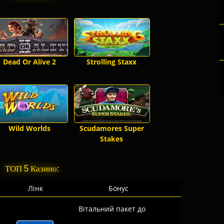
Dead Or Alive 2
Strolling Staxx
Wild Worlds
Scudamores Super
Stakes
ТОП 5 Казино:
Лінк
Бонус
Вітальний пакет до