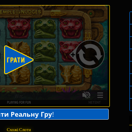
ти Реальну Гру
!
Схожі Слоти