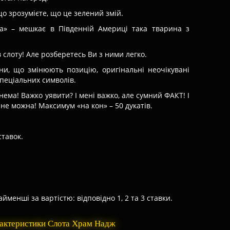
кщо зрозумієте, що це зелений змій.
ха» – мешкає в Південній Америці така тварина з
в слоту! Але розберетесь Ви з ними легко.
ни, що змінюють позицію, оригінальні неочікувані
спеціальних символів.
нема! Важко уявити? І мені важко, але сумний ФАКТ! І
не можна! Максимум «на кон» – 50 дукатів.
ставок.
менші за вартістю: відповідно 1, 2 та 3 ставки.
рактеристики Слота Храм Надж