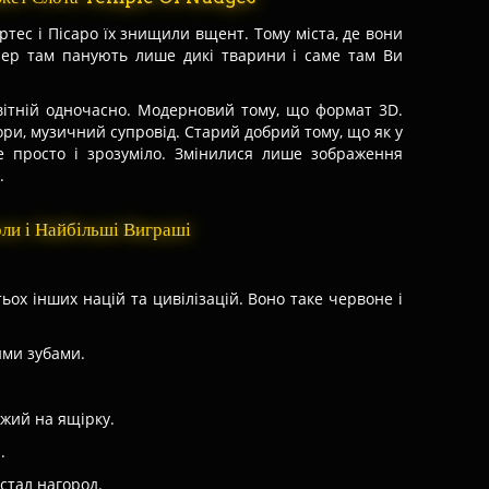
ортес і Пісаро їх знищили вщент. Тому міста, де вони
пер там панують лише дикі тварини і саме там Ви
овітній одночасно. Модерновий тому, що формат 3D.
ьори, музичний супровід. Старий добрий тому, що як у
е просто і зрозуміло. Змінилися лише зображення
.
ли і Найбільші Виграші
атьох інших націй та цивілізацій. Воно таке червоне і
ими зубами.
ожий на ящірку.
.
естал нагород.