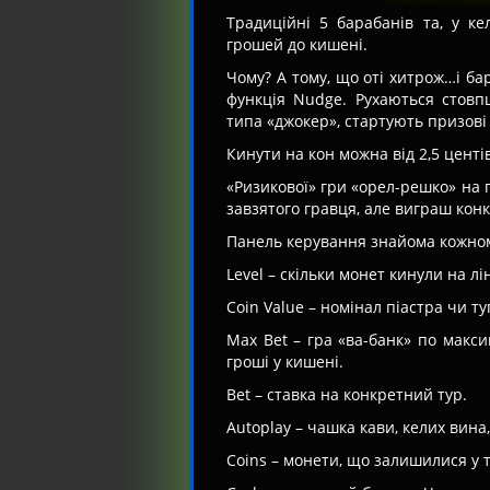
Традиційні 5 барабанів та, у к
грошей до кишені.
Чому? А тому, що оті хитрож…і бар
функція Nudge. Рухаються стовпц
типа «джокер», стартують призові 
Кинути на кон можна від 2,5 центів
«Ризикової» гри «орел-решко» на 
завзятого гравця, але виграш кон
Панель керування знайома кожном
Level – скільки монет кинули на лі
Coin Value – номінал піастра чи ту
Max Bet – гра «ва-банк» по макс
гроші у кишені.
Bet – ставка на конкретний тур.
Autoplay – чашка кави, келих вина,
Coins – монети, що залишилися у т