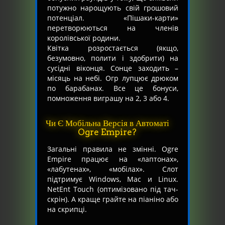
потужно нарощують свій грошовий
потенціал. «Пішаки-карти»
перетворюються на членів
королівської родини.
Квітка розростається (якщо,
безумовно, полити і здобрити) на
сусідні віконця. Сонце заходить –
місяць на небі. Огр лупцює дрюком
по барабанах. Все це бонуси,
помноження виграшу на 2, 3 або 4.
Чи Є Мобільна Версія в Автоматі
Ogre Empire?
Загальні правила не змінні. Ogre
Empire працює на «лаптонах»,
«лабутенах», «мобілах». Слот
підтримує Windows, Mac и Linux.
NetEnt Touch (оптимізовано під тач-
скрін). А краще грайте на піаніно або
на скрипці.