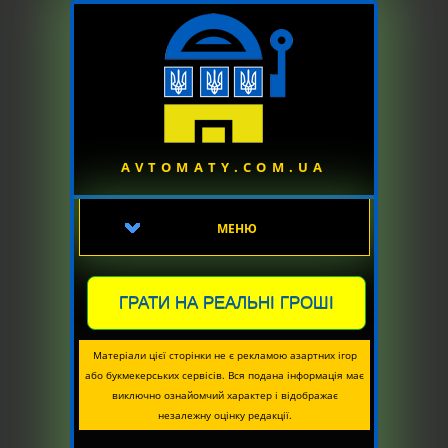
AVTOMATY.COM.UA
МЕНЮ
ГРАТИ НА РЕАЛЬНІ ГРОШІ
Матеріали цієї сторінки не є рекламою азартних ігор
або букмекерських сервісів. Вся подана інформація має
виключно ознайомчий характер і відображає
незалежну оцінку редакції.