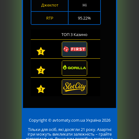
Джекпот
Ні
RTP
95.22%
ТОП 3 Казино
1
2
3
Copyright © avtomaty.com.ua Україна 2026
Тільки для осіб, які досягли 21 року. Азартні
ігри можуть викликати залежність – грайте
відповідально. Якщо вам потрібна допомога,