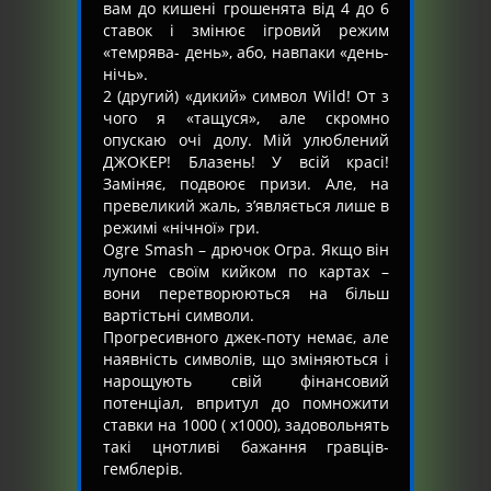
вам до кишені грошенята від 4 до 6
ставок і змінює ігровий режим
«темрява- день», або, навпаки «день-
нічь».
2 (другий) «дикий» символ Wild! От з
чого я «тащуся», але скромно
опускаю очі долу. Мій улюблений
ДЖОКЕР! Блазень! У всій красі!
Заміняє, подвоює призи. Але, на
превеликий жаль, з’являється лише в
режимі «нічної» гри.
Оgre Smash – дрючок Огра. Якщо він
лупоне своїм кийком по картах –
вони перетворюються на більш
вартістьні символи.
Прогресивного джек-поту немає, але
наявність символів, що зміняються і
нарощують свій фінансовий
потенціал, впритул до помножити
ставки на 1000 ( х1000), задовольнять
такі цнотливі бажання гравців-
гемблерів.