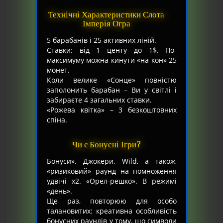
Технічні Характеристики Слота
Імперія Огра
5 барабанів і 25 активних ліній.
Ставки: від 1 центу до 1$. По-
максимуму можна кинути «на кон» 25
монет.
Коли велике «Сонце» повністю
заполонить барабан – Ви у світлі і
забираєте 4 загальних ставки.
«Рожева квітка» – 3 безкоштовних
спіна.
Чи є Бонусні Ігри?
Бонуси». Джокери, Wild, а також,
«ризиковий» раунд на помноження
удвічі х2. «Орел-решко». В режимі
«день».
Ще раз, повторюю для особо
талановитих: креативна особливість
бонусних раундів у тому, що символи