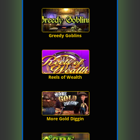
Greedy Goblins
Reels of Wealth
More Gold Diggin