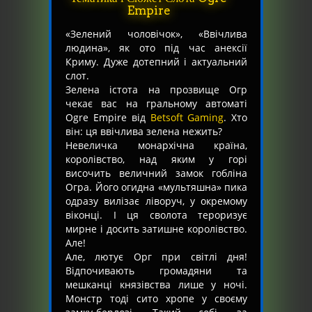
Empire
«Зелений чоловічок», «Ввічлива
людина», як ото під час анексії
Криму. Дуже дотепний і актуальний
слот.
Зелена істота на прозвище Огр
чекає вас на гральному автоматі
Ogre Empire від
Betsoft Gaming
. Хто
він: ця ввічлива зелена нежить?
Невеличка монархічна країна,
королівство, над яким у горі
височить величний замок гобліна
Огра. Його огидна «мультяшна» пика
одразу вилізає ліворуч, у окремому
віконці. І ця сволота тероризує
мирне і досить затишне королівство.
Але!
Але, лютує Орг при світлі дня!
Відпочивають громадяни та
мешканці князівства лише у ночі.
Монстр тоді сито хропе у своєму