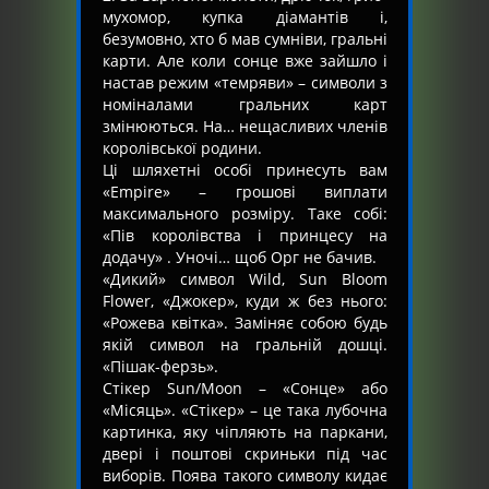
мухомор, купка діамантів і,
безумовно, хто б мав сумніви, гральні
карти. Але коли сонце вже зайшло і
настав режим «темряви» – символи з
номіналами гральних карт
змінюються. На… нещасливих членів
королівської родини.
Ці шляхетні особі принесуть вам
«Empire» – грошові виплати
максимального розміру. Таке собі:
«Пів королівства і принцесу на
додачу» . Уночі… щоб Орг не бачив.
«Дикий» символ Wild, Sun Bloom
Flower, «Джокер», куди ж без нього:
«Рожева квітка». Заміняє собою будь
якій символ на гральній дошці.
«Пішак-ферзь».
Стікер Sun/Moon – «Сонце» або
«Місяць». «Стікер» – це така лубочна
картинка, яку чіпляють на паркани,
двері і поштові скриньки під час
виборів. Поява такого символу кидає