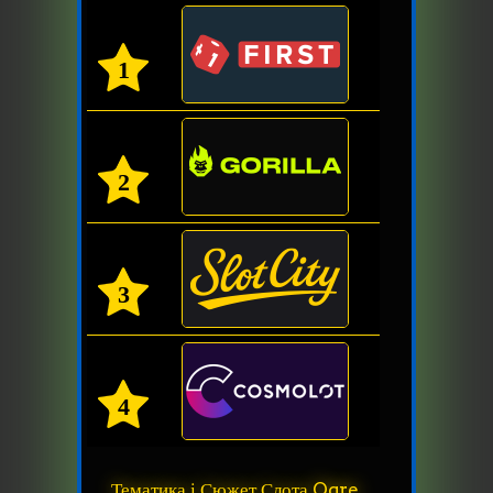
1
2
3
4
Тематика і Сюжет Слота Ogre