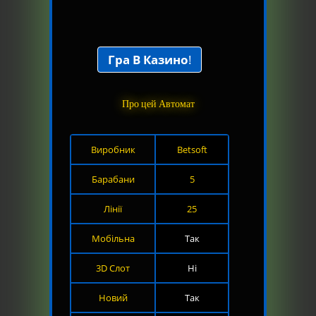
Гра В Казино
!
Про цей Автомат
Виробник
Betsoft
Барабани
5
Лінії
25
Мобільна
Так
3D Слот
Ні
Новий
Так