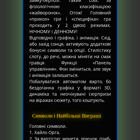
замку-берлозі. Такий собі, за
фізіологічною класифікацією
«жайворонок». Отож! Головний
«прикол» гри і «специфіка»: гра
проходить у 2 (двох) режимах.
НІЧНОМУ і ДЕННОМУ!
Відповідно і графіка, і анімація. Схід,
або захід сонця, активують додаткові
бонусні символи та опції. Стилістику
слоту, до речі, можна міняти на смак
гравця. Функції «Панель
управління». Фон зміниться, але звук
і анімація залишаться.
Побалуватися автоматом варто, бо
бездоганна графіка у форматі 3D,
динаміка та неочікувані сюрпризи
на віражах сюжету, того коштують.
Символи і Найбільші Виграші
Головні символи.
1. Хайло Орга.
2. За вартістю: монети, дрючок, гриб-