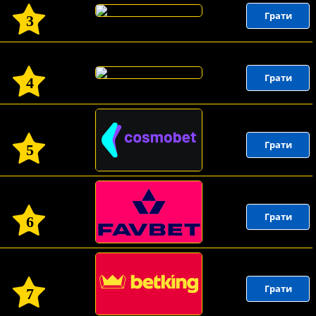
Грати
3
Грати
4
Грати
5
Грати
6
Грати
7