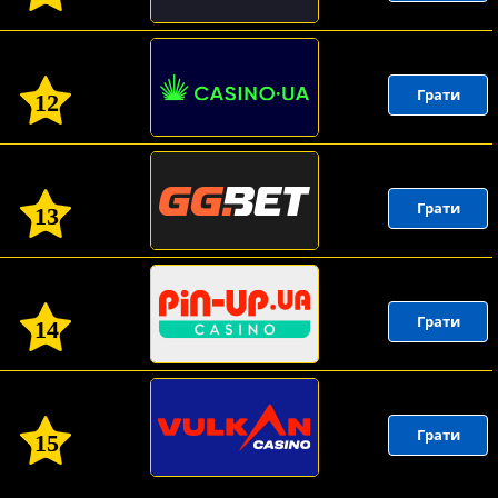
Грати
12
Грати
13
Грати
14
Грати
15