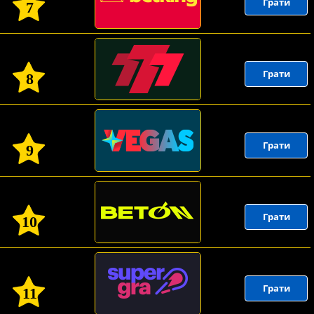
Грати
7
Грати
8
Грати
9
Грати
10
Грати
11