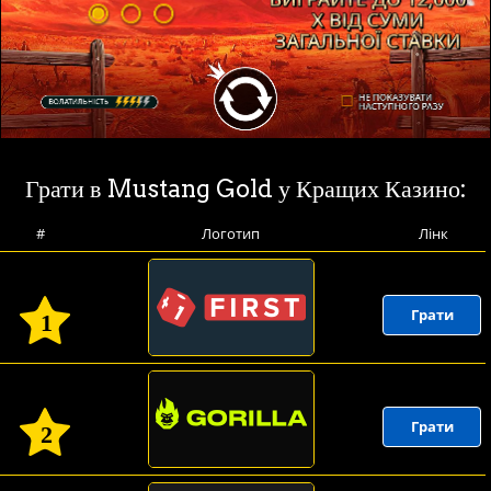
Грати в Mustang Gold у Кращих Казино:
#
Логотип
Лінк
Грати
1
Грати
2