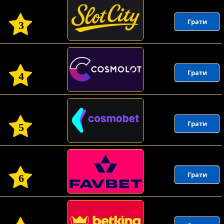
Грати
3
Грати
4
Грати
5
Грати
6