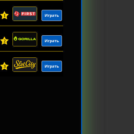
Играть
1
Играть
2
Играть
3