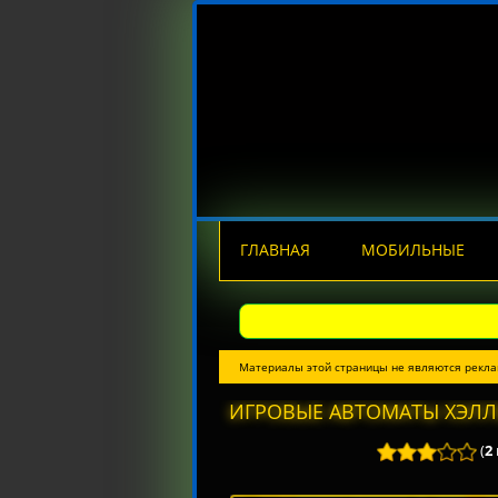
ГЛАВНАЯ
МОБИЛЬНЫЕ
Материалы этой страницы не являются реклам
ИГРОВЫЕ АВТОМАТЫ ХЭЛЛ
(
2