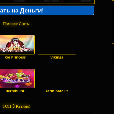
ать на Деньги
!
Похожие Слоты
Koi Princess
Vikings
Berryburst
Terminator 2
ТОП 3 Казино: