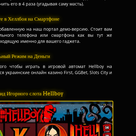
чить его в 4 раза (угадывая саму масть).
е в Хеллбоя на Смартфоне
обавленную на наш портал демо-версию. Стоит вам
ильного телефона или смартфона как вы тут же
ходящую именно для вашего гаджета.
ьный Режим на Деньги
ого чтобы играть в игровой автомат Hellboy на
 украинские онлайн казино First, GGBet, Slots City и
ид Игорного слота Hellboy