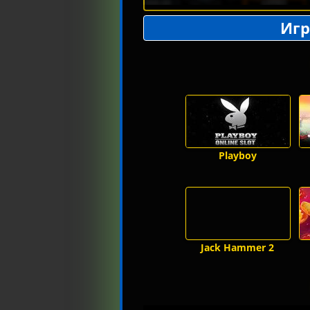
Игр
Playboy
Jack Hammer 2