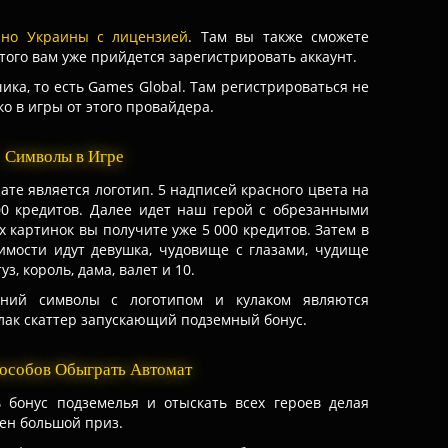
ино Украины с лицензией
. Там вы также сможете
этого вам уже прийдется зарегистрировать аккаунт.
чика, то есть Games Global. Там регистрироваться не
ко в игры от этого провайдера.
Символы в Игре
те является логотип. 5 надписей красного цвета на
0 кредитов. Далее идет наш герой с обрезанными
 картинок вы получите уже 5 000 кредитов. Затем в
мости идут девушка, чудовище с глазами, чудище
туз, король, дама, валет и 10.
ний символы с логотипом и кулаком являются
улак скаттер запускающий подземный бонус.
особов Обыграть Автомат
 бонус подземелья и отыскать всех героев делая
ен большой приз.