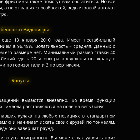
 фриспины также помогут вам обогатиться. Но все
, а не от ваших способностей, ведь игровой автомат
гра.
бенности Видеоигры
еще 13 января 2010 года. Имеет нестабильный
нием в 96.49%. Волатильность – средняя. Данных о
м его размере нет. Минимальный размер ставки 40
 Линий здесь 20 и они распределены по экрану в
ми по горизонтали и 3 по вертикали.
Бонусы
ращений выдаются внезапно. Во время функции
 символа расставляются на поле на весь бонус.
ыпавших кулака на любых позициях в стандартном
емлю и начинает искать своих друзей по тоннелям.
едь они завершат раунд.
 рискнуть выигранным. Вы можете как удвоить приз