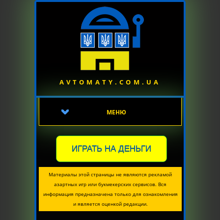
AVTOMATY.COM.UA
МЕНЮ
ИГРАТЬ НА ДЕНЬГИ
Материалы этой страницы не являются рекламой
азартных игр или букмекерских сервисов. Вся
информация предназначена только для ознакомления
и является оценкой редакции.