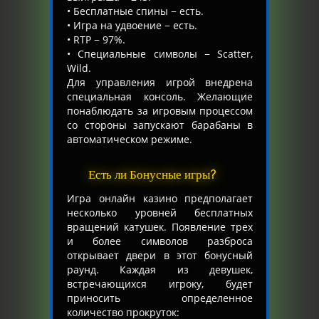
• Бесплатные спины − есть.
• Игра на удвоение − есть.
• RTP − 97%.
• Специальные символы − Scatter,
Wild.
Для управления игрой внедрена
специальная консоль. Желающие
понаблюдать за игровым процессом
со стороны запускают барабаны в
автоматическом режиме.
Есть ли Бонусные игры?
Игра онлайн казино предполагает
несколько уровней бесплатных
вращений катушек. Появление трех
и более символов разброса
открывает двери в этот бонусный
раунд. Каждая из девушек,
встречающихся игроку, будет
приносить определенное
количество прокруток: