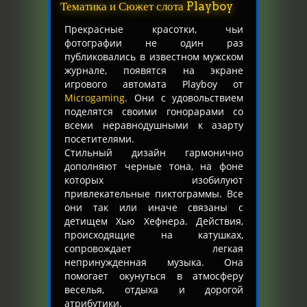
Тематика и Сюжет слота Playboy
Прекрасные красотки, чьи
фотографии не один раз
публиковались в известном мужском
журнале, появятся на экране
игрового автомата Playboy от
Microgaming
. Они с удовольствием
поделятся своими гонорарами со
всеми неравнодушными к азарту
посетителями.
Стильный дизайн гармонично
дополняют черные тона, на фоне
которых изобилуют
привлекательные пиктограммы. Все
они так или иначе связаны с
детищем Хью Хефнера. Действия,
происходящие на катушках,
сопровождает легкая
непринужденная музыка. Она
помогает окунуться в атмосферу
веселья, отдыха и дорогой
атрибутики.