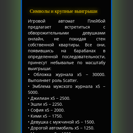
Символы и крупные выигрыши
Игровой автомат Плейбой
предлагает встретиться с
обворожительными девушками
онлайн, не покидая стен
собственной квартиры. Все они,
появившись на барабанах в
определенной последовательности,
принесут небывалые по масштабу
выигрыши:
• Обложка журнала х5 − 30000.
Выполняет роль Scatter.
• Эмблема мужского журнала х5 −
5000.
• Джилиан х5 − 2500.
• Эшли х5 − 2250.
• София х5 − 2000.
• Кими х5 − 1750.
• Девушка с мужчиной х5 − 1500.
• Дорогой автомобиль х5 − 1250.