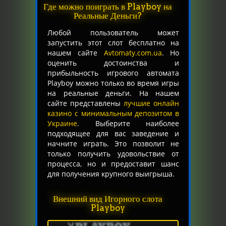
Где можно поиграть в Playboy на
Реальные Деньги?
Любой пользователь может
запустить этот слот бесплатно на
нашем сайте
Avtomaty.com.ua
. Но
оценить достоинства и
прибыльность игрового автомата
Playboy можно только во время игры
на реальные деньги. На нашем
сайте представлены
лучшие онлайн
казино с минимальным депозитом в
Украине
. Выберите наиболее
подходящее для вас заведение и
начните играть. Это позволит не
только получить удовольствие от
процесса, но и предоставит шанс
для получения крупного выигрыша.
Внешний вид Игорного слота
Playboy