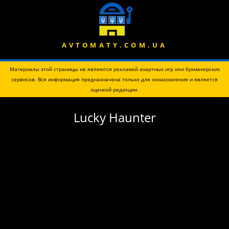
AVTOMATY.COM.UA
Материалы этой страницы не являются рекламой азартных игр или букмекерских
сервисов. Вся информация предназначена только для ознакомления и является
оценкой редакции.
Lucky Haunter