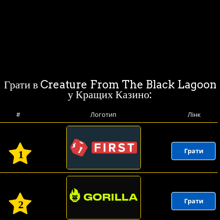
Грати в Creature From The Black Lagoon
у Кращих Казино:
#
Логотип
Лінк
Грати
1
Грати
2