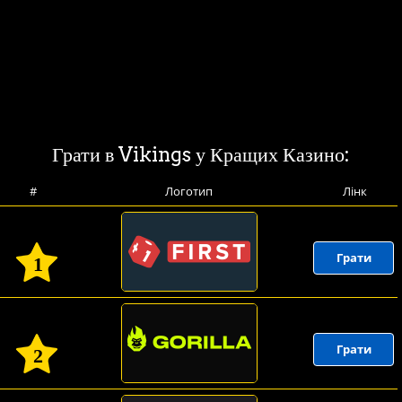
Грати в Vikings у Кращих Казино:
#
Логотип
Лінк
Грати
1
Грати
2