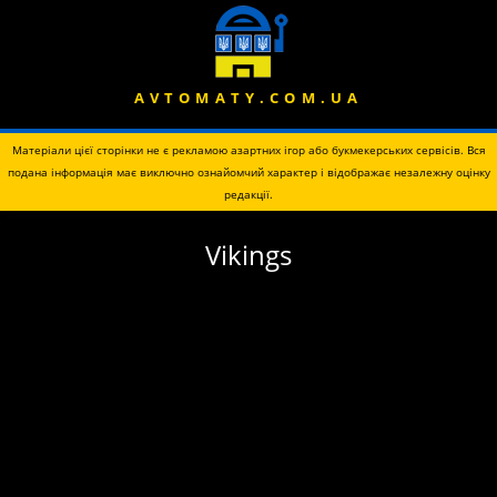
AVTOMATY.COM.UA
Матеріали цієї сторінки не є рекламою азартних ігор або букмекерських сервісів. Вся
подана інформація має виключно ознайомчий характер і відображає незалежну оцінку
редакції.
Vikings