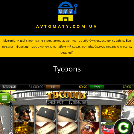
AVTOMATY.COM.UA
Матеріали цієї сторінки не є рекламою азартних ігор або букмекерських сервісів. Вся
подана інформація має виключно ознайомчий характер і відображає незалежну оцінку
редакції.
Tycoons