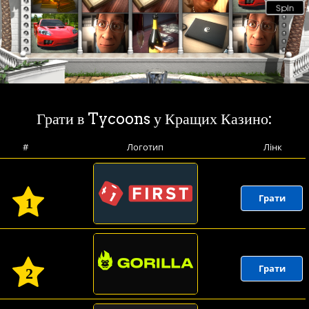
Грати в Tycoons у Кращих Казино:
#
Логотип
Лінк
Грати
1
Грати
2