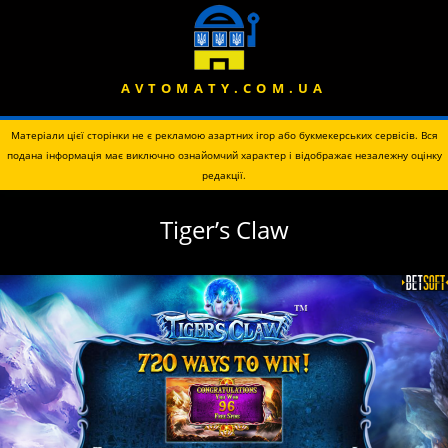
AVTOMATY.COM.UA
Матеріали цієї сторінки не є рекламою азартних ігор або букмекерських сервісів. Вся
подана інформація має виключно ознайомчий характер і відображає незалежну оцінку
редакції.
Tiger’s Claw