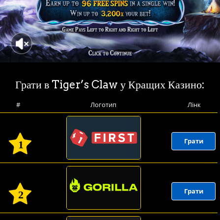
Грати в Tiger’s Claw у Кращих Казино:
#
Логотип
Лінк
Грати
1
Грати
2