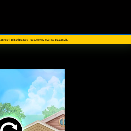
актер і відображає незалежну оцінку редакції.