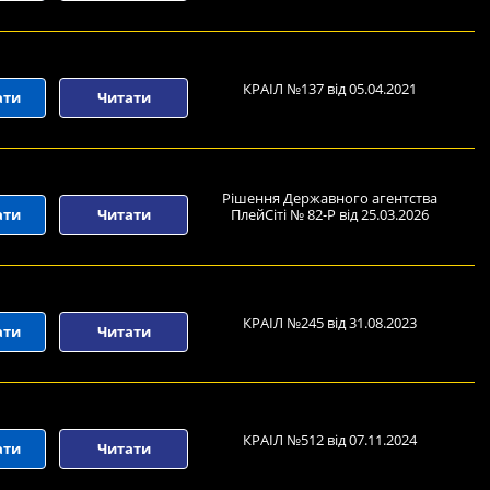
КРАІЛ №137 від 05.04.2021
ати
Читати
Рішення Державного агентства
ати
Читати
ПлейСіті № 82-Р від 25.03.2026
КРАІЛ №245 від 31.08.2023
ати
Читати
КРАІЛ №512 від 07.11.2024
ати
Читати