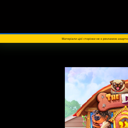
Матеріали цієї сторінки не є рекламою азартн