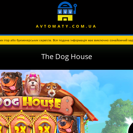
AVTOMATY.COM.UA
их ігор або букмекерських сервісів. Вся подана інформація має виключно ознайомчий хар
The Dog House