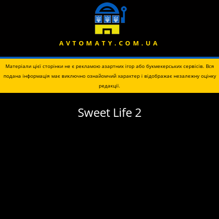
AVTOMATY.COM.UA
Матеріали цієї сторінки не є рекламою азартних ігор або букмекерських сервісів. Вся
подана інформація має виключно ознайомчий характер і відображає незалежну оцінку
редакції.
Sweet Life 2