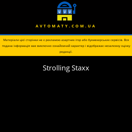
AVTOMATY.COM.UA
Матеріали цієї сторінки не є рекламою азартних ігор або букмекерських сервісів. Вся
подана інформація має виключно ознайомчий характер і відображає незалежну оцінку
редакції.
Strolling Staxx