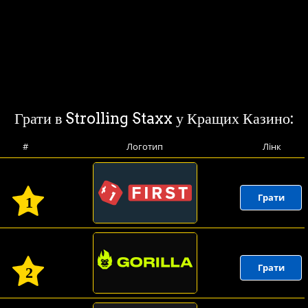
Грати в Strolling Staxx у Кращих Казино:
#
Логотип
Лінк
Грати
1
Грати
2