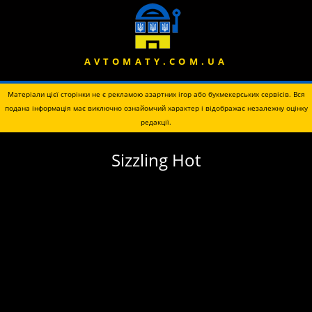
AVTOMATY.COM.UA
Матеріали цієї сторінки не є рекламою азартних ігор або букмекерських сервісів. Вся
подана інформація має виключно ознайомчий характер і відображає незалежну оцінку
редакції.
Sizzling Hot