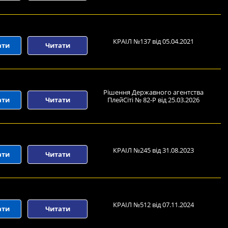
КРАІЛ №137 від 05.04.2021
ати
Читати
Рішення Державного агентства
ати
Читати
ПлейСіті № 82-Р від 25.03.2026
КРАІЛ №245 від 31.08.2023
ати
Читати
КРАІЛ №512 від 07.11.2024
ати
Читати