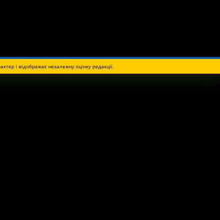
актер і відображає незалежну оцінку редакції.