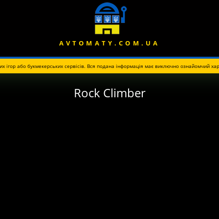
AVTOMATY.COM.UA
их ігор або букмекерських сервісів. Вся подана інформація має виключно ознайомчий хар
Rock Climber