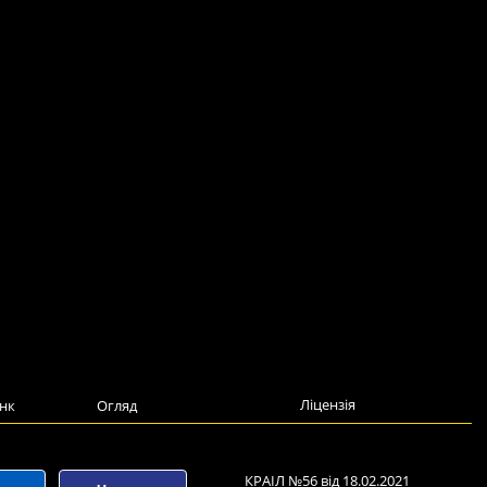
Ліцензія
нк
Огляд
КРАІЛ №56 від 18.02.2021