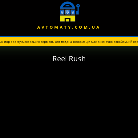
AVTOMATY.COM.UA
их ігор або букмекерських сервісів. Вся подана інформація має виключно ознайомчий хар
Reel Rush