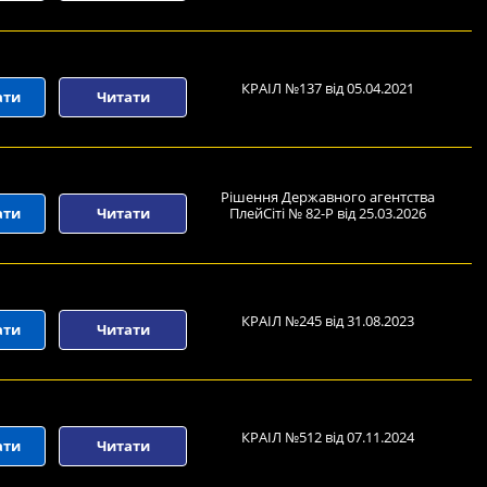
КРАІЛ №137 від 05.04.2021
ати
Читати
Рішення Державного агентства
ати
Читати
ПлейСіті № 82-Р від 25.03.2026
КРАІЛ №245 від 31.08.2023
ати
Читати
КРАІЛ №512 від 07.11.2024
ати
Читати