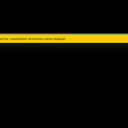
актер і відображає незалежну оцінку редакції.