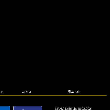
Ліцензія
нк
Огляд
КРАІЛ №56 від 18.02.2021