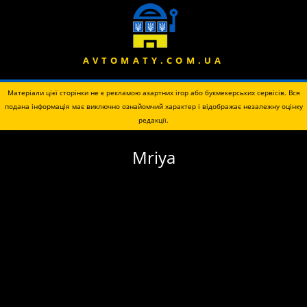
AVTOMATY.COM.UA
Матеріали цієї сторінки не є рекламою азартних ігор або букмекерських сервісів. Вся
подана інформація має виключно ознайомчий характер і відображає незалежну оцінку
редакції.
Mriya