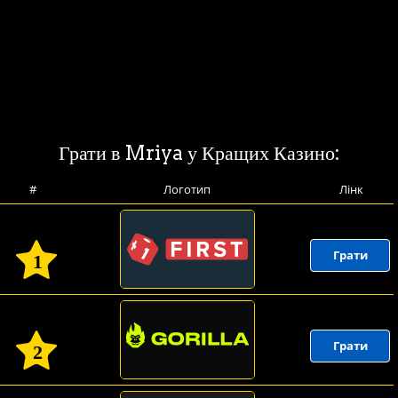
Грати в Mriya у Кращих Казино:
#
Логотип
Лінк
Грати
1
Грати
2