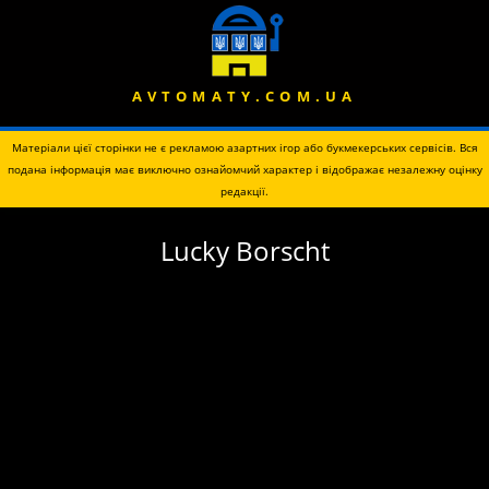
AVTOMATY.COM.UA
Матеріали цієї сторінки не є рекламою азартних ігор або букмекерських сервісів. Вся
подана інформація має виключно ознайомчий характер і відображає незалежну оцінку
редакції.
Lucky Borscht