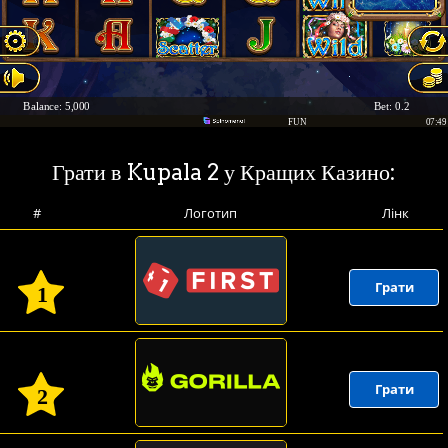
Грати в Kupala 2 у Кращих Казино:
#
Логотип
Лінк
Грати
1
Грати
2