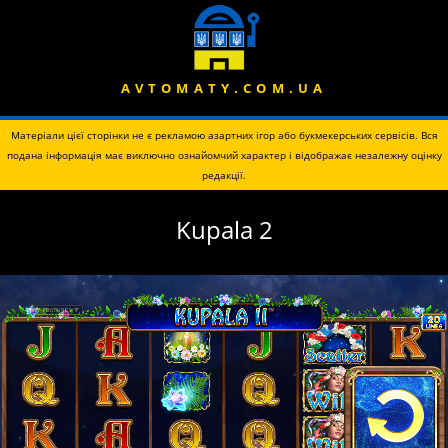
AVTOMATY.COM.UA
Матеріали цієї сторінки не є рекламою азартних ігор або букмекерських сервісів. Вся
подана інформація має виключно ознайомчий характер і відображає незалежну оцінку
редакції.
Kupala 2