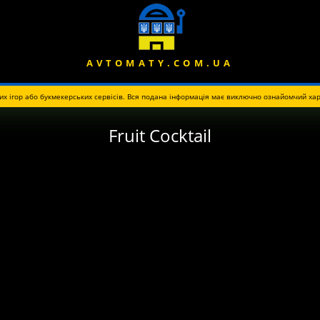
AVTOMATY.COM.UA
их ігор або букмекерських сервісів. Вся подана інформація має виключно ознайомчий хар
Fruit Cocktail