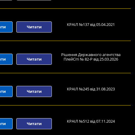
КРАІЛ №137 від 05.04.2021
ати
Читати
Рішення Державного агентства
ати
Читати
ПлейСіті № 82-Р від 25.03.2026
КРАІЛ №245 від 31.08.2023
ати
Читати
КРАІЛ №512 від 07.11.2024
ати
Читати