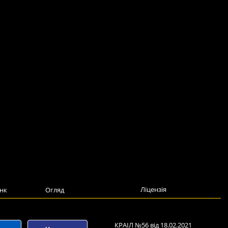
Ліцензія
нк
Огляд
КРАІЛ №56 від 18.02.2021