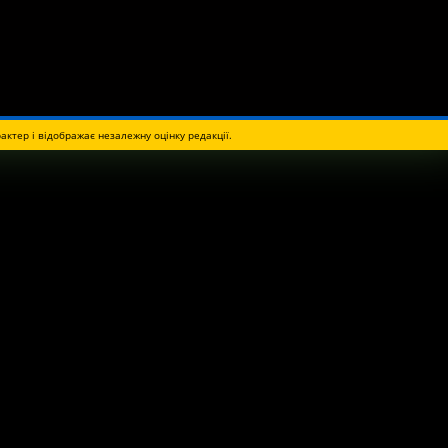
актер і відображає незалежну оцінку редакції.