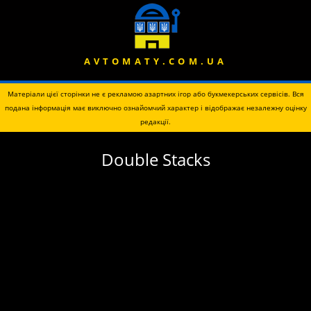
AVTOMATY.COM.UA
Матеріали цієї сторінки не є рекламою азартних ігор або букмекерських сервісів. Вся
подана інформація має виключно ознайомчий характер і відображає незалежну оцінку
редакції.
Double Stacks