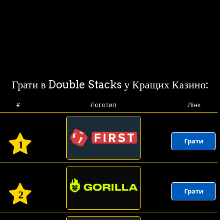
Грати в Double Stacks у Кращих Казино:
#
Логотип
Лінк
Грати
1
Грати
2