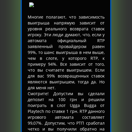
Многие полагают, что зависимость
выигрыша напрямую зависит от
уровня реального возврата ставок
игроку. Эти люди думают, что, если у
автомата официальный RTP
заявленный провайдером равен
99%, то шанс выигрыша в нем выше,
чем в слоте, у которого RTP, к
примеру 94%. Все зависит от того,
что вы считаете выигрышем. Если
для вас 99% возвращенных ставок
являются выигрышем, тогда да. Но
для меня нет.
Смотрите! Допустим вы сделали
депозит на 100 грн и решили
поиграть в слот Ugga Bugga от
Playtech по ставке 1 грн. RTP данного
игрового автомата составляет
99,07%. Допустим, что РТП сработал
четко и вы получили обратно на