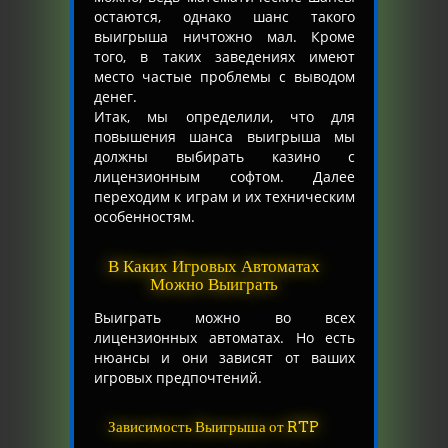
остаются, однако шанс такого
выигрыша ничтожно мал. Кроме
того, в таких заведениях имеют
место частые проблемы с выводом
денег.
Итак, мы определили, что для
повышения шанса выигрыша мы
должны выбирать казино с
лицензионным софтом. Далее
переходим к играм и их техническим
особенностям.
В Каких Игровых Автоматах
Можно Выиграть
Выиграть можно во всех
лицензионных автоматах. Но есть
нюансы и они зависят от ваших
игровых предпочтений.
Зависимость Выигрыша от RTP