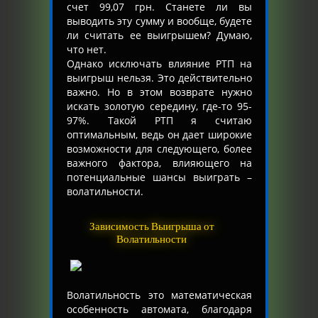
счет 99,07 грн. Станете ли вы
выводить эту сумму и вообще, будете
ли считать ее выигрышем? Думаю,
что нет.
Однако исключать влияние РТП на
выигрыш нельзя. Это действительно
важно. Но в этом возврате нужно
искать золотую середину, где-то 95-
97%. Такой РТП я считаю
оптимальным, ведь он дает широкие
возможности для следующего, более
важного фактора, влияющего на
потенциальные шансы выиграть –
волатильности.
Зависимость Выигрыша от
Волатильности
Волатильность это математическая
особенность автомата, благодаря