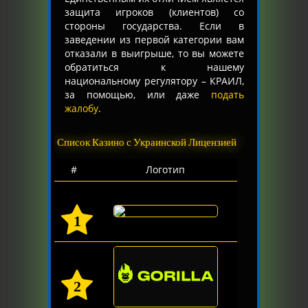
защита игроков (клиентов) со
стороны государства. Если в
заведении из первой категории вам
отказали в выигрыше, то вы можете
обратиться к нашему
национальному регулятору – КРАИЛ,
за помощью, или даже
подать
жалобу
.
Список Казино с Украинской Лицензией
#
Логотип
1
2