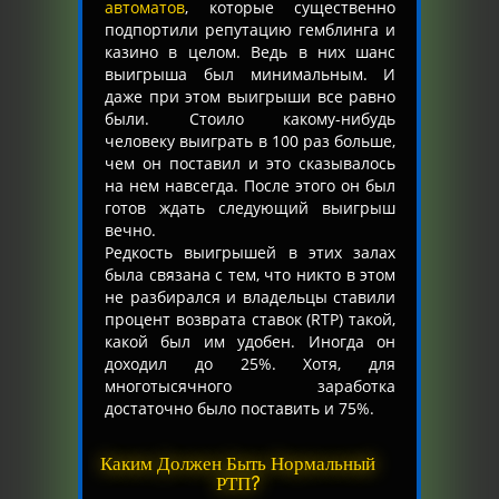
автоматов
, которые существенно
подпортили репутацию гемблинга и
казино в целом. Ведь в них шанс
выигрыша был минимальным. И
даже при этом выигрыши все равно
были. Стоило какому-нибудь
человеку выиграть в 100 раз больше,
чем он поставил и это сказывалось
на нем навсегда. После этого он был
готов ждать следующий выигрыш
вечно.
Редкость выигрышей в этих залах
была связана с тем, что никто в этом
не разбирался и владельцы ставили
процент возврата ставок (RTP) такой,
какой был им удобен. Иногда он
доходил до 25%. Хотя, для
многотысячного заработка
достаточно было поставить и 75%.
Каким Должен Быть Нормальный
РТП?