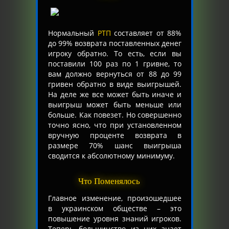
Нормальный
РТП
составляет от 88%
до 99% возврата поставленных денег
игроку обратно. То есть, если вы
поставили 100 раз по 1 гривне, то
вам должно вернуться от 88 до 99
гривен обратно в виде выигрышей.
На деле же все может быть иначе и
выигрыш может быть меньше или
больше. Как повезет. Но совершенно
точно ясно, что при установленном
вручную проценте возврата в
размере 70% шанс выигрыша
сводится к абсолютному минимуму.
Что Поменялось
Главное изменение, произошедшее
в украинском обществе – это
повышение уровня знаний игроков.
Теперь большинство из них знает