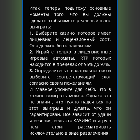
Итак, теперь подытожу основные
моменты того, что вы должны
сделать чтобы иметь реальный шанс
выиграть:
1.
Выберите казино, которое имеет
лицензию и лецензионный софт.
Оно должно быть надежным.
2.
Играйте только в лицензионные
игровые автоматы, RTP которых
находится в пределах от 95% до 97%.
3.
Определитесь с волатильностью и
выберите соответствующий слот
согласно своим пожеланиям.
И главное уясните для себя, что в
казино выиграть можно. Однако это
не значит, что нужно надеяться на
этот выигрыш и думать, что он
гарантирован. Все зависит от удачи
и везения, ведь это КАЗИНО и игру в
нем стоит рассматривать
исключительно в виде развлечения.