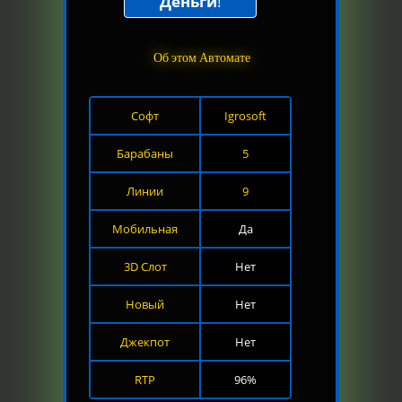
Деньги
!
Об этом Автомате
Софт
Igrosoft
Барабаны
5
Линии
9
Мобильная
Да
3D Слот
Нет
Новый
Нет
Джекпот
Нет
RTP
96%