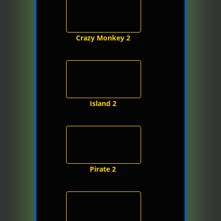
Crazy Monkey 2
Island 2
Pirate 2