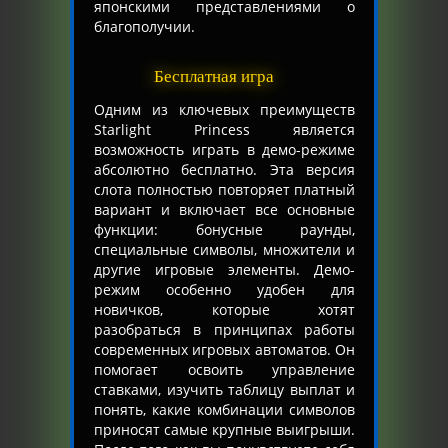
японскими представлениями о
благополучии.
Бесплатная игра
Одним из ключевых преимуществ
Starlight Princess является
возможность играть в демо-режиме
абсолютно бесплатно. Эта версия
слота полностью повторяет платный
вариант и включает все основные
функции: бонусные раунды,
специальные символы, множители и
другие игровые элементы. Демо-
режим особенно удобен для
новичков, которые хотят
разобраться в принципах работы
современных игровых автоматов. Он
помогает освоить управление
ставками, изучить таблицу выплат и
понять, какие комбинации символов
приносят самые крупные выигрыши.