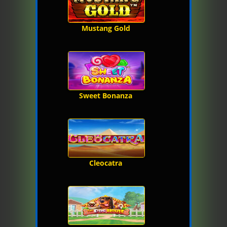
Mustang Gold
Sweet Bonanza
Cleocatra