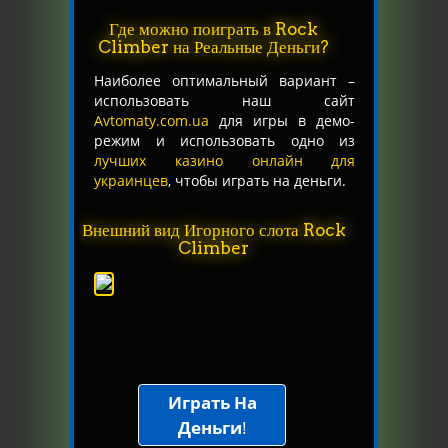
Где можно поиграть в Rock
Climber на Реальные Деньги?
Наиболее оптимальный вариант –
использовать наш сайт
Avtomaty.com.ua
для игры в демо-
режим и использовать одно из
лучших казино онлайн для
украинцев
, чтобы играть на деньги.
Внешний вид Игорного слота Rock
Climber
Играть На
Деньги
!