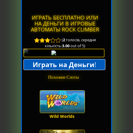
ИГРАТЬ БЕСПЛАТНО ИЛИ
НА ДЕНЬГИ В ИГРОВЫЕ
АВТОМАТЫ ROCK CLIMBER
(
2
голосів, середня
кількість:
3.00
out of 5)
Играть на Деньги
!
Похожие Слоты
Wild Worlds