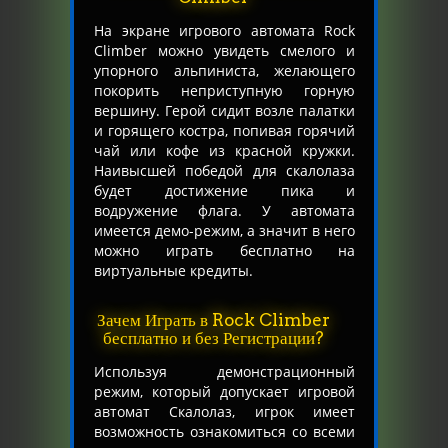
На экране игрового автомата Rock
Climber можно увидеть смелого и
упорного альпиниста, желающего
покорить неприступную горную
вершину. Герой сидит возле палатки
и горящего костра, попивая горячий
чай или кофе из красной кружки.
Наивысшей победой для скалолаза
будет достижение пика и
водружение флага. У автомата
имеется демо-режим, а значит в него
можно играть бесплатно на
виртуальные кредиты.
Зачем Играть в Rock Climber
бесплатно и без Регистрации?
Используя демонстрационный
режим, который допускает игровой
автомат Скалолаз, игрок имеет
возможность ознакомиться со всеми