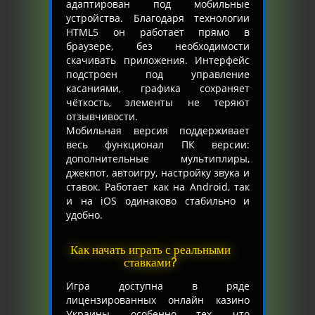
адаптирован под мобильные
устройства. Благодаря технологии
HTML5 он работает прямо в
браузере, без необходимости
скачивать приложения. Интерфейс
подстроен под управление
касаниями, графика сохраняет
чёткость, элементы не теряют
отзывчивости.
Мобильная версия поддерживает
весь функционал ПК версии:
дополнительные мультиплиры,
джекпот, автоигру, настройку звука и
ставок. Работает как на Android, так
и на iOS одинаково стабильно и
удобно.
Как начать играть с реальными
ставками?
Игра доступна в ряде
лицензированных онлайн казино
Украины, особенно тех, что