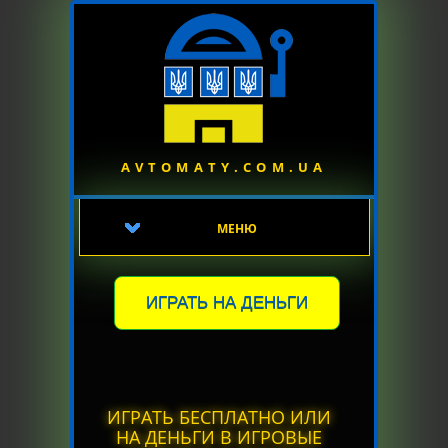
AVTOMATY.COM.UA
МЕНЮ
ИГРАТЬ НА ДЕНЬГИ
ИГРАТЬ БЕСПЛАТНО ИЛИ
НА ДЕНЬГИ В ИГРОВЫЕ