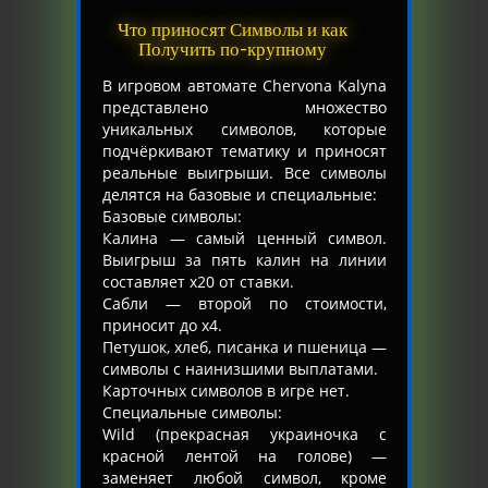
Что приносят Символы и как
Получить по-крупному
В игровом автомате Chervona Kalyna
представлено множество
уникальных символов, которые
подчёркивают тематику и приносят
реальные выигрыши. Все символы
делятся на базовые и специальные:
Базовые символы:
Калина — самый ценный символ.
Выигрыш за пять калин на линии
составляет х20 от ставки.
Сабли — второй по стоимости,
приносит до х4.
Петушок, хлеб, писанка и пшеница —
символы с наинизшими выплатами.
Карточных символов в игре нет.
Специальные символы:
Wild (прекрасная украиночка с
красной лентой на голове) —
заменяет любой символ, кроме