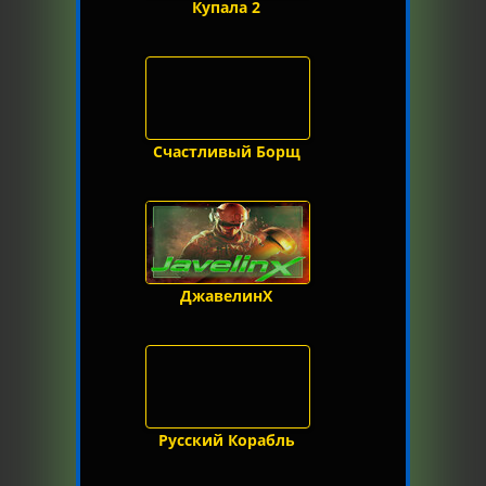
Купала 2
Счастливый Борщ
ДжавелинX
Русский Корабль