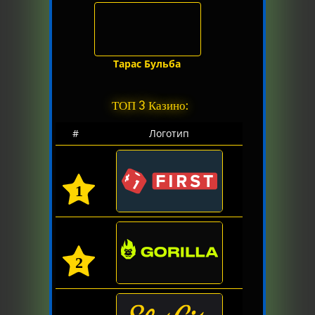
Тарас Бульба
ТОП 3 Казино:
#
Логотип
1
2